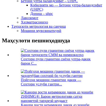
Бетони ултра баландсифат – UHPC
Қобилияти мо — Бетони ултра-баландсифат
(UHPC)
Дониш – uhpc
Лавозимот
Хизматрасониҳо
Таҷҳизоти метрология ва санҷиш
Мошини мувозинаткунӣ
Маҳсулоти пешниҳодшуда
Сохтори пули гранитии сиёҳи ултра-дақиқ
барои C...
Пойгоҳи мошини гранитии дақиқ —
Сохтори услуби гантри...
Канори рости керамикии дақиқ аз ҷониби