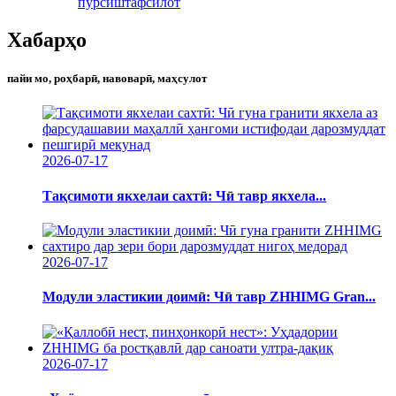
пурсиш
тафсилот
Хабарҳо
пайи мо, роҳбарӣ, навоварӣ, маҳсулот
2026-07-17
Тақсимоти якхелаи сахтӣ: Чӣ тавр якхела...
2026-07-17
Модули эластикии доимӣ: Чӣ тавр ZHHIMG Gran...
2026-07-17