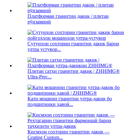
Платформаи гранитии дақиқ / плитаи
рӯизаминӣ
Сутунҳои сохтории гранитии дақиқ барои
ултра устувор...
Плитаи сатҳи гранитии дақиқ | ZHHIMG®
Ultra-Prec...
Кати мошини гранитии ултра-дақиқ бо
подшипники ҳавоӣ...
Қисмҳои сохтории гранитии дақиқ —
Grating Custom...