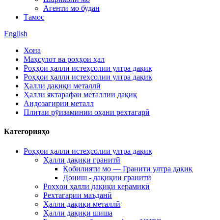
Агенти мо будан
Тамос
English
Хона
Маҳсулот ва роҳҳои ҳал
Роҳҳои ҳалли истеҳсолии ултра дақиқ
Роҳҳои ҳалли истеҳсолии ултра дақиқ
Ҳалли дақиқи металлӣ
Ҳалли яктарафаи металлии дақиқ
Андозагирии металл
Плитаи рӯизаминии оҳани рехтагарӣ
Категорияҳо
Роҳҳои ҳалли истеҳсолии ултра дақиқ
Ҳалли дақиқи гранитӣ
Қобилияти мо — Гранити ултра дақиқ
Дониш - дақиқии гранитӣ
Роҳҳои ҳалли дақиқи керамикӣ
Рехтагарии маъданӣ
Ҳалли дақиқи металлӣ
Ҳалли дақиқи шиша