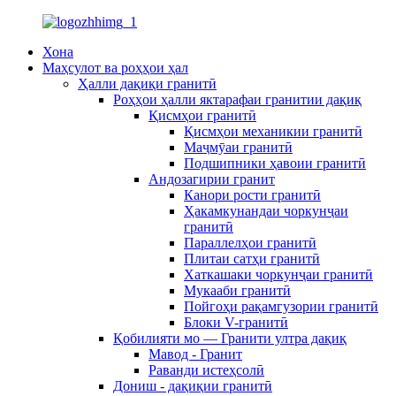
Хона
Маҳсулот ва роҳҳои ҳал
Ҳалли дақиқи гранитӣ
Роҳҳои ҳалли яктарафаи гранитии дақиқ
Қисмҳои гранитӣ
Қисмҳои механикии гранитӣ
Маҷмӯаи гранитӣ
Подшипники ҳавоии гранитӣ
Андозагирии гранит
Канори рости гранитӣ
Ҳакамкунандаи чоркунҷаи
гранитӣ
Параллелҳои гранитӣ
Плитаи сатҳи гранитӣ
Хаткашаки чоркунҷаи гранитӣ
Мукааби гранитӣ
Пойгоҳи рақамгузории гранитӣ
Блоки V-гранитӣ
Қобилияти мо — Гранити ултра дақиқ
Мавод - Гранит
Раванди истеҳсолӣ
Дониш - дақиқии гранитӣ