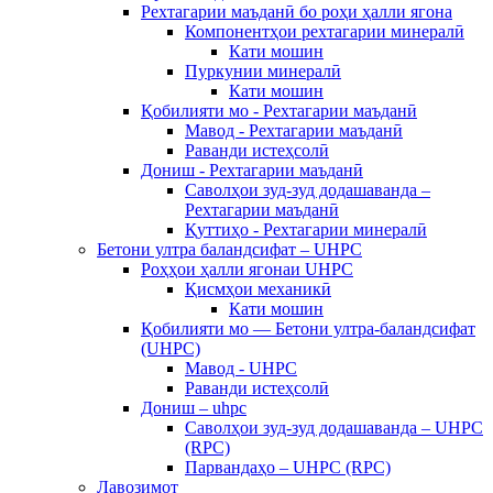
Рехтагарии маъданӣ бо роҳи ҳалли ягона
Компонентҳои рехтагарии минералӣ
Кати мошин
Пуркунии минералӣ
Кати мошин
Қобилияти мо - Рехтагарии маъданӣ
Мавод - Рехтагарии маъданӣ
Раванди истеҳсолӣ
Дониш - Рехтагарии маъданӣ
Саволҳои зуд-зуд додашаванда –
Рехтагарии маъданӣ
Қуттиҳо - Рехтагарии минералӣ
Бетони ултра баландсифат – UHPC
Роҳҳои ҳалли ягонаи UHPC
Қисмҳои механикӣ
Кати мошин
Қобилияти мо — Бетони ултра-баландсифат
(UHPC)
Мавод - UHPC
Раванди истеҳсолӣ
Дониш – uhpc
Саволҳои зуд-зуд додашаванда – UHPC
(RPC)
Парвандаҳо – UHPC (RPC)
Лавозимот