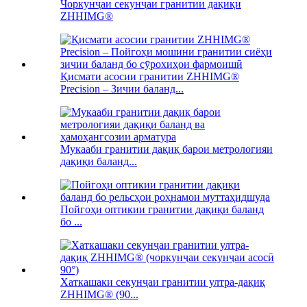
Чоркунҷаи секунҷаи гранитии дақиқи
ZHHIMG®
Қисмати асосии гранитии ZHHIMG®
Precision – Зичии баланд...
Мукааби гранитии дақиқ барои метрологияи
дақиқи баланд...
Пойгоҳи оптикии гранитии дақиқи баланд
бо ...
Хаткашаки секунҷаи гранитии ултра-дақиқ
ZHHIMG® (90...