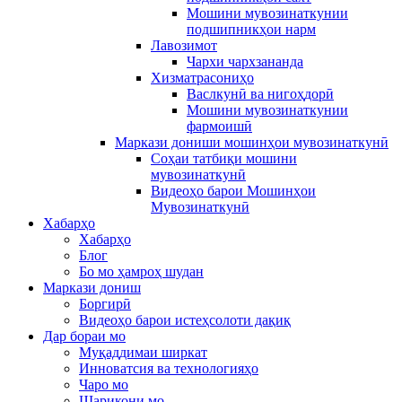
Мошини мувозинаткунии
подшипникҳои нарм
Лавозимот
Чархи чархзананда
Хизматрасониҳо
Васлкунӣ ва нигоҳдорӣ
Мошини мувозинаткунии
фармоишӣ
Маркази дониши мошинҳои мувозинаткунӣ
Соҳаи татбиқи мошини
мувозинаткунӣ
Видеоҳо барои Мошинҳои
Мувозинаткунӣ
Хабарҳо
Хабарҳо
Блог
Бо мо ҳамроҳ шудан
Маркази дониш
Боргирӣ
Видеоҳо барои истеҳсолоти дақиқ
Дар бораи мо
Муқаддимаи ширкат
Инноватсия ва технологияҳо
Чаро мо
Шарикони мо