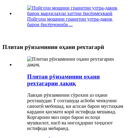
Пойгоҳи мошини гранитии ултра-дақиқ
барои бисёрҷониба ...
Плитаи рӯизаминии оҳани рехтагарӣ
Плитаи рӯизаминии оҳани
рехтагарии дақиқ
Лавҳаи рӯизаминии сӯрохии аз оҳани
рехташудаи Т сохташуда асбоби ченкунии
саноатӣ мебошад, ки асосан барои мустаҳкам
кардани қисмати корӣ истифода мешавад.
Коргарони миз онро барои ислоҳи
мушкилот, насб ва нигоҳдории таҷҳизот
истифода мебаранд.