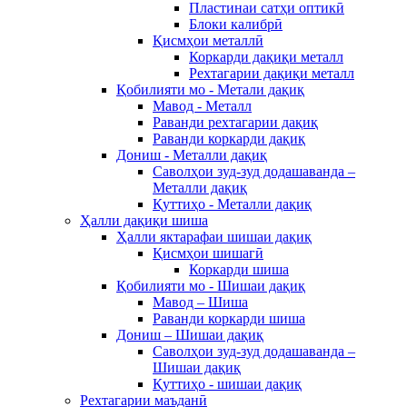
Пластинаи сатҳи оптикӣ
Блоки калибрӣ
Қисмҳои металлӣ
Коркарди дақиқи металл
Рехтагарии дақиқи металл
Қобилияти мо - Метали дақиқ
Мавод - Металл
Раванди рехтагарии дақиқ
Раванди коркарди дақиқ
Дониш - Металли дақиқ
Саволҳои зуд-зуд додашаванда –
Металли дақиқ
Қуттиҳо - Металли дақиқ
Ҳалли дақиқи шиша
Ҳалли яктарафаи шишаи дақиқ
Қисмҳои шишагӣ
Коркарди шиша
Қобилияти мо - Шишаи дақиқ
Мавод – Шиша
Раванди коркарди шиша
Дониш – Шишаи дақиқ
Саволҳои зуд-зуд додашаванда –
Шишаи дақиқ
Қуттиҳо - шишаи дақиқ
Рехтагарии маъданӣ