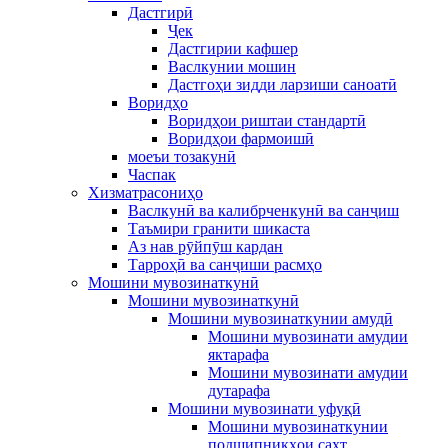
Дастгирӣ
Ҷек
Дастгирии кафшер
Васлкунии мошин
Дастгоҳи зидди ларзиши саноатӣ
Воридҳо
Воридҳои риштаи стандартӣ
Воридҳои фармоишӣ
моеъи тозакунӣ
Часпак
Хизматрасониҳо
Васлкунӣ ва калибрченкунӣ ва санҷиш
Таъмири гранити шикаста
Аз нав рӯйпӯш кардан
Тарроҳӣ ва санҷиши расмҳо
Мошини мувозинаткунӣ
Мошини мувозинаткунӣ
Мошини мувозинаткунии амудӣ
Мошини мувозинати амудии
яктарафа
Мошини мувозинати амудии
дутарафа
Мошини мувозинати уфуқӣ
Мошини мувозинаткунии
подшипникҳои сахт