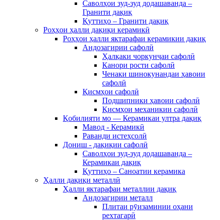
Саволҳои зуд-зуд додашаванда –
Гранити дақиқ
Қуттиҳо – Гранити дақиқ
Роҳҳои ҳалли дақиқи керамикӣ
Роҳҳои ҳалли яктарафаи керамикии дақиқ
Андозагирии сафолӣ
Ҳалқаки чоркунҷаи сафолӣ
Канори рости сафолӣ
Ченаки шинокунандаи ҳавоии
сафолӣ
Қисмҳои сафолӣ
Подшипники ҳавоии сафолӣ
Қисмҳои механикии сафолӣ
Қобилияти мо — Керамикаи ултра дақиқ
Мавод - Керамикӣ
Раванди истеҳсолӣ
Дониш - дақиқии сафолӣ
Саволҳои зуд-зуд додашаванда –
Керамикаи дақиқ
Қуттиҳо – Саноатии керамика
Ҳалли дақиқи металлӣ
Ҳалли яктарафаи металлии дақиқ
Андозагирии металл
Плитаи рӯизаминии оҳани
рехтагарӣ