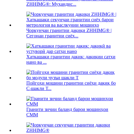
ZHHIMG®: Муҳандис...
Чоркунҷаи гранитии дақиқи ZHHIMG® |
Сегонаи гранитии сиёҳ...
Хаткашаки гранитии дақиқ: дақиқии сатҳи
нано ва ...
Пойгоҳи мошини гранитии сиёҳи дақиқ бо
C-шакли Т...
Гранити зичии баланд барои мошинҳои
CMM