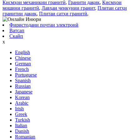
Қисмҳои механикии гранитӣ
,
Гранити дақиқ
,
Қисмҳои
мошини гранитӣ
,
Лавҳаи ченкунии гранит
,
Плитаи сатҳи
гранитии дақиқ
,
Плитаи сатҳи гранитӣ
,
Фиристодани почтаи электронӣ
Ватсап
Скайп
x
English
Chinese
German
French
Portuguese
Spanish
Russian
Japanese
Korean
Arabic
Irish
Greek
Turkish
Italian
Danish
Romanian