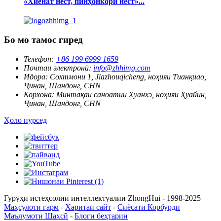
«Хиёнат нест, пинҳонкорӣ нест»...
Бо мо тамос гиред
Телефон:
+86 199 6999 1659
Почтаи электронӣ:
info@zhhimg.com
Идора:
Сохтмони 1, Jiazhouqicheng, ноҳияи Тианқиао,
Ҷинан, Шандонг, CHN
Корхона:
Минтақаи саноатии Хуанхэ, ноҳияи Ҳуайин,
Ҷинан, Шандонг, CHN
Ҳоло пурсед
Гурӯҳи истеҳсолии интеллектуалии ZhongHui - 1998-2025
Маҳсулоти гарм
-
Харитаи сайт
-
Сиёсати Корбурди
Маълумоти Шахсӣ
-
Блоги беҳтарин