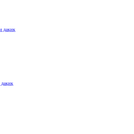
и дақиқ
 дақиқ