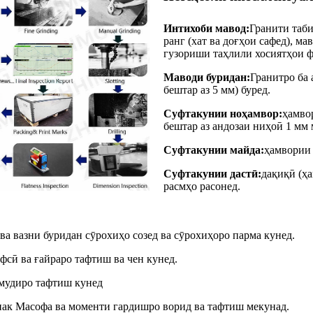
Интихоби мавод:
Гранити таби
ранг (хат ва доғҳои сафед), ма
гузориши таҳлили хосиятҳои ф
Маводи буридан:
Гранитро ба 
бештар аз 5 мм) буред.
Суфтакунии ноҳамвор:
ҳамвор
бештар аз андозаи ниҳоӣ 1 мм 
Суфтакунии майда:
ҳамвории 
Суфтакунии дастӣ:
дақиқӣ (ҳа
расмҳо расонед.
ва вазни буридан сӯрохиҳо созед ва сӯрохиҳоро парма кунед.
афсӣ ва ғайраро тафтиш ва чен кунед.
амудиро тафтиш кунед
ак Масофа ва моменти гардишро ворид ва тафтиш мекунад.