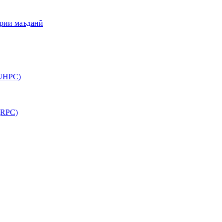
арии маъданӣ
(UHPC)
(RPC)