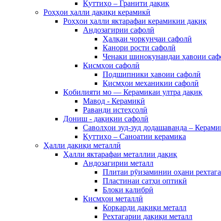
Қуттиҳо – Гранити дақиқ
Роҳҳои ҳалли дақиқи керамикӣ
Роҳҳои ҳалли яктарафаи керамикии дақиқ
Андозагирии сафолӣ
Ҳалқаи чоркунҷаи сафолӣ
Канори рости сафолӣ
Ченаки шинокунандаи ҳавоии саф
Қисмҳои сафолӣ
Подшипники ҳавоии сафолӣ
Қисмҳои механикии сафолӣ
Қобилияти мо — Керамикаи ултра дақиқ
Мавод - Керамикӣ
Раванди истеҳсолӣ
Дониш - дақиқии сафолӣ
Саволҳои зуд-зуд додашаванда – Керами
Қуттиҳо – Саноатии керамика
Ҳалли дақиқи металлӣ
Ҳалли яктарафаи металлии дақиқ
Андозагирии металл
Плитаи рӯизаминии оҳани рехтаг
Пластинаи сатҳи оптикӣ
Блоки калибрӣ
Қисмҳои металлӣ
Коркарди дақиқи металл
Рехтагарии дақиқи металл