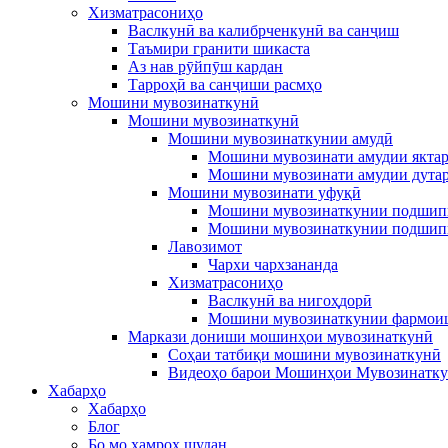
Хизматрасониҳо
Васлкунӣ ва калибрченкунӣ ва санҷиш
Таъмири гранити шикаста
Аз нав рӯйпӯш кардан
Тарроҳӣ ва санҷиши расмҳо
Мошини мувозинаткунӣ
Мошини мувозинаткунӣ
Мошини мувозинаткунии амудӣ
Мошини мувозинати амудии якта
Мошини мувозинати амудии дута
Мошини мувозинати уфуқӣ
Мошини мувозинаткунии подшип
Мошини мувозинаткунии подшип
Лавозимот
Чархи чархзананда
Хизматрасониҳо
Васлкунӣ ва нигоҳдорӣ
Мошини мувозинаткунии фармои
Маркази дониши мошинҳои мувозинаткунӣ
Соҳаи татбиқи мошини мувозинаткунӣ
Видеоҳо барои Мошинҳои Мувозинатк
Хабарҳо
Хабарҳо
Блог
Бо мо ҳамроҳ шудан