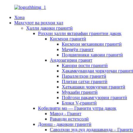
Хона
Маҳсулот ва роҳҳои ҳал
Ҳалли дақиқи гранитӣ
Роҳҳои ҳалли яктарафаи гранитии дақиқ
Қисмҳои гранитӣ
Қисмҳои механикии гранитӣ
Маҷмӯи гранит
Подшипники ҳавоии гранитӣ
Андозагирии гранит
Канори рости гранитӣ
Ҳакамкунандаи чоркунҷаи гранит
Параллелҳои гранитӣ
Плитаи сатҳи гранитӣ
Хаткашаки чоркунҷаи гранитӣ
Мукааби гранитӣ
Пойгоҳи рақамгузории гранитӣ
Блоки V-гранитӣ
Қобилияти мо — Гранити ултра дақиқ
Мавод - Гранит
Раванди истеҳсолӣ
Дониш - дақиқии гранитӣ
Саволҳои зуд-зуд додашаванда – Гранит