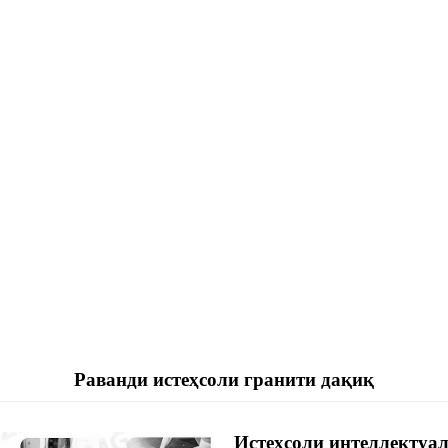
Раванди истеҳсоли гранити дақиқ
Истеҳсоли интеллектуа