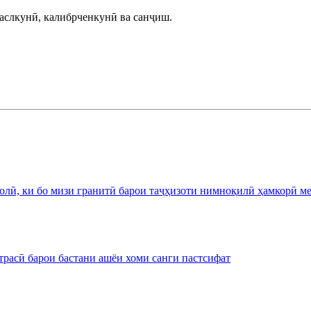
аслкунӣ, калибрченкунӣ ва санҷиш.