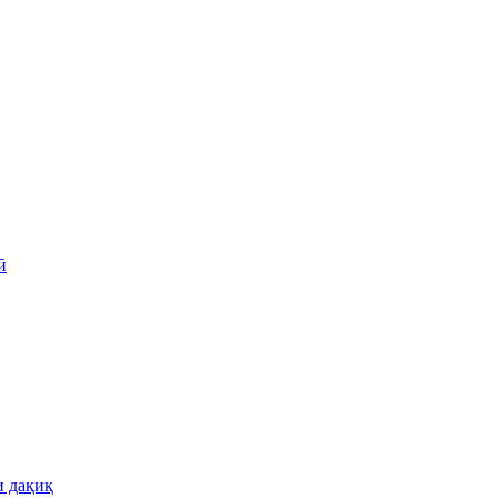
ӣ
и дақиқ