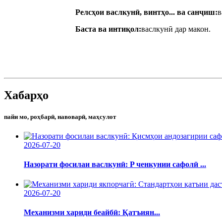
Релсҳои васлкунӣ, винтҳо... ва санҷиш:
в
Баста ва интиқол:
васлкунӣ дар макон.
Хабарҳо
пайи мо, роҳбарӣ, навоварӣ, маҳсулот
2026-07-20
Назорати фосилаи васлкунӣ: P ченкунии сафолӣ ...
2026-07-20
Механизми хариди беайбӣ: Қатъиян...