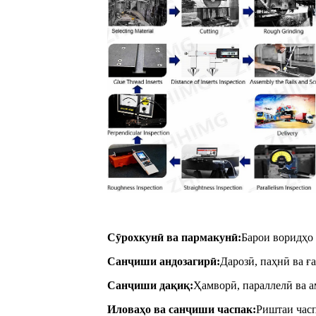
Сӯрохкунӣ ва пармакунӣ:
Барои воридҳо 
Санҷиши андозагирӣ:
Дарозӣ, паҳнӣ ва ғ
Санҷиши дақиқ:
Ҳамворӣ, параллелӣ ва 
Иловаҳо ва санҷиши часпак:
Риштаи часп