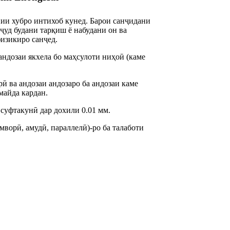
ии хубро интихоб кунед. Барои санҷидани
вҷуд будани тарқиш ё набудани он ва
изикиро санҷед.
андозаи якхела бо маҳсулоти ниҳоӣ (каме
ӣ ва андозаи андозаро ба андозаи каме
майда кардан.
суфтакунӣ дар дохили 0.01 мм.
мворӣ, амудӣ, параллелӣ)-ро ба талаботи