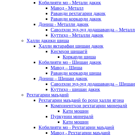
Қобилияти мо - Метали дақиқ
Мавод - Металл
Раванди рехтагарии дақиқ
Раванди коркарди дақиқ
Дониш - Металли дақиқ
Саволҳои зуд-зуд додашаванда – Металл
Қуттиҳо - Металли дақиқ
Ҳалли дақиқи шиша
Ҳалли яктарафаи шишаи дақиқ
Қисмҳои шишагӣ
Коркарди шиша
Қобилияти мо - Шишаи дақиқ
Мавод – Шиша
Раванди коркарди шиша
Дониш – Шишаи дақиқ
Саволҳои зуд-зуд додашаванда – Шишаи
Қуттиҳо - шишаи дақиқ
Рехтагарии маъданӣ
Рехтагарии маъданӣ бо роҳи ҳалли ягона
Компонентҳои рехтагарии минералӣ
Кати мошин
Пуркунии минералӣ
Кати мошин
Қобилияти мо - Рехтагарии маъданӣ
Мавод - Рехтагарии маъданӣ