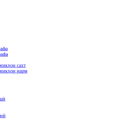
рафа
рафа
никҳои сахт
никҳои нарм
шӣ
унӣ