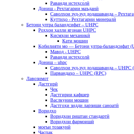
Раванди истеҳсолӣ
Дониш - Рехтагарии маъданӣ
Саволҳои зуд-зуд додашаванда – Рехтаг
Қуттиҳо - Рехтагарии минералӣ
Бетони ултра баландсифат – UHPC
Роҳҳои ҳалли ягонаи UHPC
Қисмҳои механикӣ
Кати мошин
Қобилияти мо — Бетони ултра-баландсифат 
Мавод - UHPC
Раванди истеҳсолӣ
Дониш – uhpc
Саволҳои зуд-зуд додашаванда – UHPC 
Парвандаҳо – UHPC (RPC)
Лавозимот
Дастгирӣ
Ҷек
Дастгирии кафшер
Васлкунии мошин
Дастгоҳи зидди ларзиши саноатӣ
Воридҳо
Воридҳои риштаи стандартӣ
Воридҳои фармоишӣ
моеъи тозакунӣ
Часпак