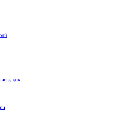
олӣ
каи дақиқ
арӣ