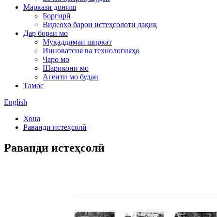
Маркази дониш
Боргирӣ
Видеоҳо барои истеҳсолоти дақиқ
Дар бораи мо
Муқаддимаи ширкат
Инноватсия ва технологияҳо
Чаро мо
Шарикони мо
Агенти мо будан
Тамос
English
Хона
Раванди истеҳсолӣ
Раванди истеҳсолӣ