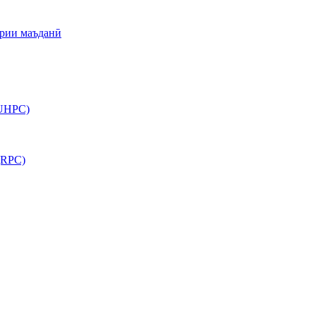
арии маъданӣ
(UHPC)
(RPC)