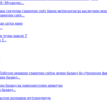
: Муҳандис...
анитии сиёҳ...
..
Т...
ии баланд...
баланд...