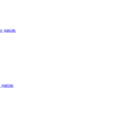
и дақиқ
 дақиқ