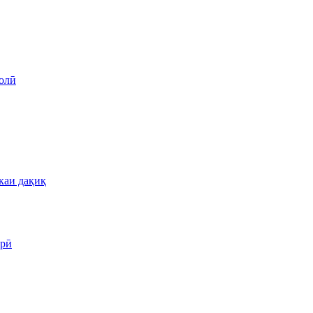
олӣ
каи дақиқ
арӣ