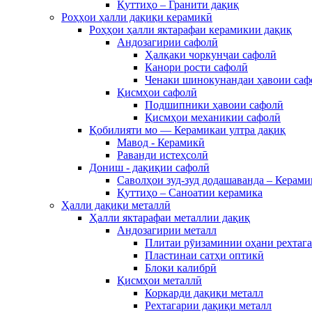
Қуттиҳо – Гранити дақиқ
Роҳҳои ҳалли дақиқи керамикӣ
Роҳҳои ҳалли яктарафаи керамикии дақиқ
Андозагирии сафолӣ
Ҳалқаки чоркунҷаи сафолӣ
Канори рости сафолӣ
Ченаки шинокунандаи ҳавоии саф
Қисмҳои сафолӣ
Подшипники ҳавоии сафолӣ
Қисмҳои механикии сафолӣ
Қобилияти мо — Керамикаи ултра дақиқ
Мавод - Керамикӣ
Раванди истеҳсолӣ
Дониш - дақиқии сафолӣ
Саволҳои зуд-зуд додашаванда – Керами
Қуттиҳо – Саноатии керамика
Ҳалли дақиқи металлӣ
Ҳалли яктарафаи металлии дақиқ
Андозагирии металл
Плитаи рӯизаминии оҳани рехтаг
Пластинаи сатҳи оптикӣ
Блоки калибрӣ
Қисмҳои металлӣ
Коркарди дақиқи металл
Рехтагарии дақиқи металл