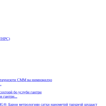
(UHPC)
.
 гантри...