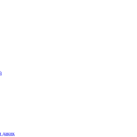
ӣ
и дақиқ