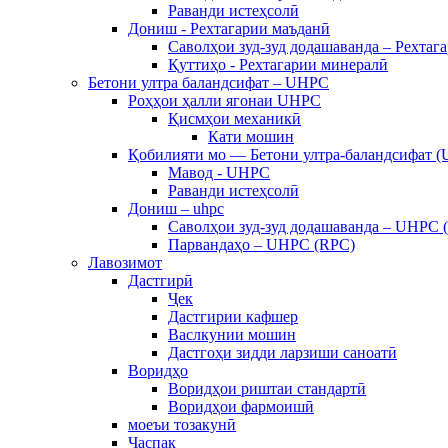
Раванди истеҳсолӣ
Дониш - Рехтагарии маъданӣ
Саволҳои зуд-зуд додашаванда – Рехтаг
Қуттиҳо - Рехтагарии минералӣ
Бетони ултра баландсифат – UHPC
Роҳҳои ҳалли ягонаи UHPC
Қисмҳои механикӣ
Кати мошин
Қобилияти мо — Бетони ултра-баландсифат 
Мавод - UHPC
Раванди истеҳсолӣ
Дониш – uhpc
Саволҳои зуд-зуд додашаванда – UHPC 
Парвандаҳо – UHPC (RPC)
Лавозимот
Дастгирӣ
Ҷек
Дастгирии кафшер
Васлкунии мошин
Дастгоҳи зидди ларзиши саноатӣ
Воридҳо
Воридҳои риштаи стандартӣ
Воридҳои фармоишӣ
моеъи тозакунӣ
Часпак