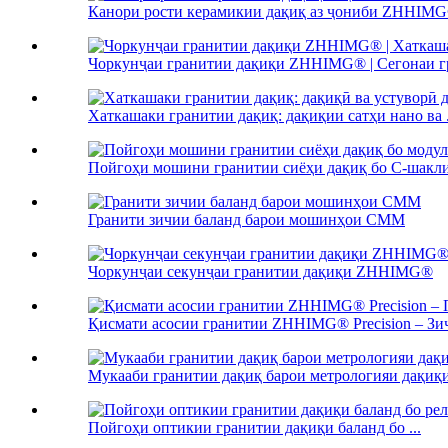
Канори рости керамикии дақиқ аз ҷониби ZHHIMG®
Чоркунҷаи гранитии дақиқи ZHHIMG® | Сегонаи гр
Хаткашаки гранитии дақиқ: дақиқии сатҳи нано ва .
Пойгоҳи мошини гранитии сиёҳи дақиқ бо C-шакли 
Гранити зичии баланд барои мошинҳои CMM
Чоркунҷаи секунҷаи гранитии дақиқи ZHHIMG®
Қисмати асосии гранитии ZHHIMG® Precision – Зич
Мукааби гранитии дақиқ барои метрологияи дақиқи 
Пойгоҳи оптикии гранитии дақиқи баланд бо ...