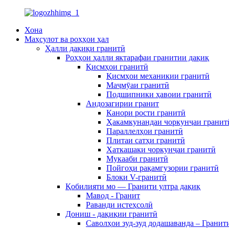
Хона
Маҳсулот ва роҳҳои ҳал
Ҳалли дақиқи гранитӣ
Роҳҳои ҳалли яктарафаи гранитии дақиқ
Қисмҳои гранитӣ
Қисмҳои механикии гранитӣ
Маҷмӯаи гранитӣ
Подшипники ҳавоии гранитӣ
Андозагирии гранит
Канори рости гранитӣ
Ҳакамкунандаи чоркунҷаи гранит
Параллелҳои гранитӣ
Плитаи сатҳи гранитӣ
Хаткашаки чоркунҷаи гранитӣ
Мукааби гранитӣ
Пойгоҳи рақамгузории гранитӣ
Блоки V-гранитӣ
Қобилияти мо — Гранити ултра дақиқ
Мавод - Гранит
Раванди истеҳсолӣ
Дониш - дақиқии гранитӣ
Саволҳои зуд-зуд додашаванда – Гранит