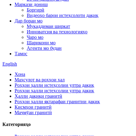
Маркази дониш
Боргирӣ
Видеоҳо барои истеҳсолоти дақиқ
Дар бораи мо
Муқаддимаи ширкат
Инноватсия ва технологияҳо
Чаро мо
Шарикони мо
Агенти мо будан
Тамос
English
Хона
Маҳсулот ва роҳҳои ҳал
Роҳҳои ҳалли истеҳсолии ултра дақиқ
Роҳҳои ҳалли истеҳсолии ултра дақиқ
Ҳалли дақиқи гранитӣ
Роҳҳои ҳалли яктарафаи гранитии дақиқ
Қисмҳои гранитӣ
Маҷмӯаи гранитӣ
Категорияҳо