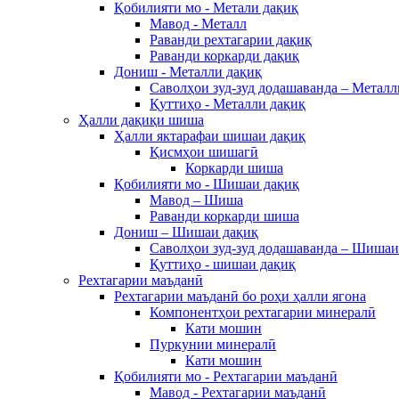
Қобилияти мо - Метали дақиқ
Мавод - Металл
Раванди рехтагарии дақиқ
Раванди коркарди дақиқ
Дониш - Металли дақиқ
Саволҳои зуд-зуд додашаванда – Металл
Қуттиҳо - Металли дақиқ
Ҳалли дақиқи шиша
Ҳалли яктарафаи шишаи дақиқ
Қисмҳои шишагӣ
Коркарди шиша
Қобилияти мо - Шишаи дақиқ
Мавод – Шиша
Раванди коркарди шиша
Дониш – Шишаи дақиқ
Саволҳои зуд-зуд додашаванда – Шишаи
Қуттиҳо - шишаи дақиқ
Рехтагарии маъданӣ
Рехтагарии маъданӣ бо роҳи ҳалли ягона
Компонентҳои рехтагарии минералӣ
Кати мошин
Пуркунии минералӣ
Кати мошин
Қобилияти мо - Рехтагарии маъданӣ
Мавод - Рехтагарии маъданӣ