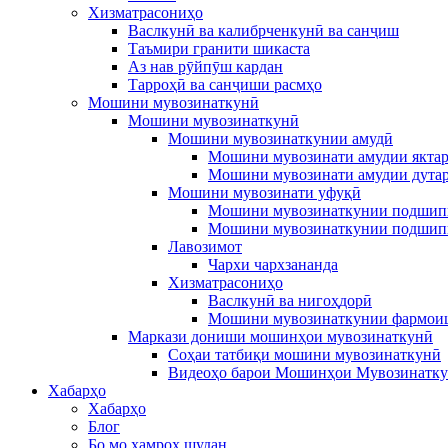
Хизматрасониҳо
Васлкунӣ ва калибрченкунӣ ва санҷиш
Таъмири гранити шикаста
Аз нав рӯйпӯш кардан
Тарроҳӣ ва санҷиши расмҳо
Мошини мувозинаткунӣ
Мошини мувозинаткунӣ
Мошини мувозинаткунии амудӣ
Мошини мувозинати амудии якта
Мошини мувозинати амудии дута
Мошини мувозинати уфуқӣ
Мошини мувозинаткунии подшип
Мошини мувозинаткунии подшип
Лавозимот
Чархи чархзананда
Хизматрасониҳо
Васлкунӣ ва нигоҳдорӣ
Мошини мувозинаткунии фармои
Маркази дониши мошинҳои мувозинаткунӣ
Соҳаи татбиқи мошини мувозинаткунӣ
Видеоҳо барои Мошинҳои Мувозинатк
Хабарҳо
Хабарҳо
Блог
Бо мо ҳамроҳ шудан