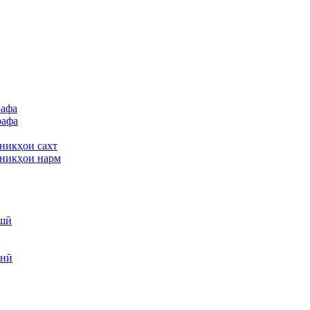
рафа
рафа
никҳои сахт
никҳои нарм
шӣ
унӣ