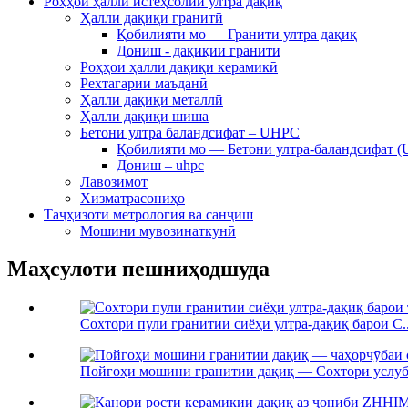
Роҳҳои ҳалли истеҳсолии ултра дақиқ
Ҳалли дақиқи гранитӣ
Қобилияти мо — Гранити ултра дақиқ
Дониш - дақиқии гранитӣ
Роҳҳои ҳалли дақиқи керамикӣ
Рехтагарии маъданӣ
Ҳалли дақиқи металлӣ
Ҳалли дақиқи шиша
Бетони ултра баландсифат – UHPC
Қобилияти мо — Бетони ултра-баландсифат 
Дониш – uhpc
Лавозимот
Хизматрасониҳо
Таҷҳизоти метрология ва санҷиш
Мошини мувозинаткунӣ
Маҳсулоти пешниҳодшуда
Сохтори пули гранитии сиёҳи ултра-дақиқ барои C..
Пойгоҳи мошини гранитии дақиқ — Сохтори услуби