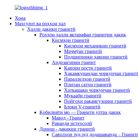
Хона
Маҳсулот ва роҳҳои ҳал
Ҳалли дақиқи гранитӣ
Роҳҳои ҳалли яктарафаи гранитии дақиқ
Қисмҳои гранитӣ
Қисмҳои механикии гранитӣ
Маҷмӯаи гранитӣ
Подшипники ҳавоии гранитӣ
Андозагирии гранит
Канори рости гранитӣ
Ҳакамкунандаи чоркунҷаи гранит
Параллелҳои гранитӣ
Плитаи сатҳи гранитӣ
Хаткашаки чоркунҷаи гранитӣ
Мукааби гранитӣ
Пойгоҳи рақамгузории гранитӣ
Блоки V-гранитӣ
Қобилияти мо — Гранити ултра дақиқ
Мавод - Гранит
Раванди истеҳсолӣ
Дониш - дақиқии гранитӣ
Саволҳои зуд-зуд додашаванда – Гранит