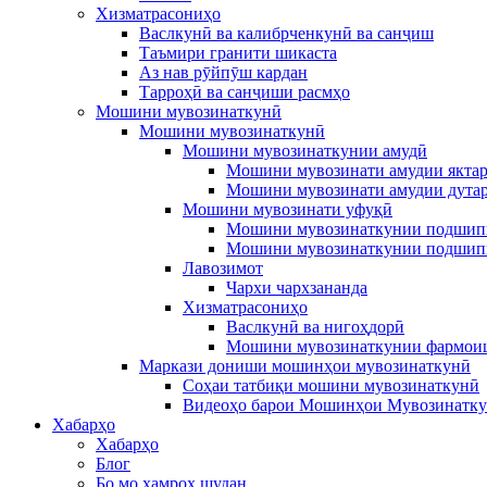
Хизматрасониҳо
Васлкунӣ ва калибрченкунӣ ва санҷиш
Таъмири гранити шикаста
Аз нав рӯйпӯш кардан
Тарроҳӣ ва санҷиши расмҳо
Мошини мувозинаткунӣ
Мошини мувозинаткунӣ
Мошини мувозинаткунии амудӣ
Мошини мувозинати амудии якта
Мошини мувозинати амудии дута
Мошини мувозинати уфуқӣ
Мошини мувозинаткунии подшип
Мошини мувозинаткунии подшип
Лавозимот
Чархи чархзананда
Хизматрасониҳо
Васлкунӣ ва нигоҳдорӣ
Мошини мувозинаткунии фармои
Маркази дониши мошинҳои мувозинаткунӣ
Соҳаи татбиқи мошини мувозинаткунӣ
Видеоҳо барои Мошинҳои Мувозинатк
Хабарҳо
Хабарҳо
Блог
Бо мо ҳамроҳ шудан