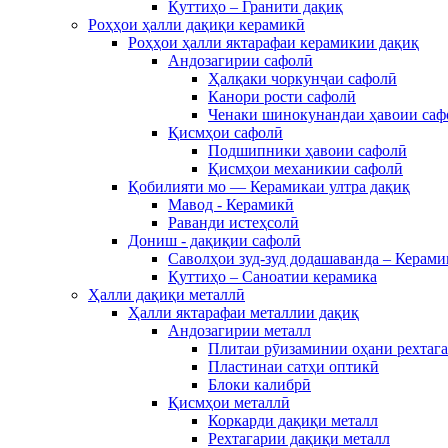
Қуттиҳо – Гранити дақиқ
Роҳҳои ҳалли дақиқи керамикӣ
Роҳҳои ҳалли яктарафаи керамикии дақиқ
Андозагирии сафолӣ
Ҳалқаки чоркунҷаи сафолӣ
Канори рости сафолӣ
Ченаки шинокунандаи ҳавоии саф
Қисмҳои сафолӣ
Подшипники ҳавоии сафолӣ
Қисмҳои механикии сафолӣ
Қобилияти мо — Керамикаи ултра дақиқ
Мавод - Керамикӣ
Раванди истеҳсолӣ
Дониш - дақиқии сафолӣ
Саволҳои зуд-зуд додашаванда – Керами
Қуттиҳо – Саноатии керамика
Ҳалли дақиқи металлӣ
Ҳалли яктарафаи металлии дақиқ
Андозагирии металл
Плитаи рӯизаминии оҳани рехтаг
Пластинаи сатҳи оптикӣ
Блоки калибрӣ
Қисмҳои металлӣ
Коркарди дақиқи металл
Рехтагарии дақиқи металл