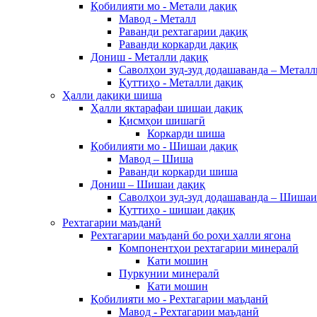
Қобилияти мо - Метали дақиқ
Мавод - Металл
Раванди рехтагарии дақиқ
Раванди коркарди дақиқ
Дониш - Металли дақиқ
Саволҳои зуд-зуд додашаванда – Металл
Қуттиҳо - Металли дақиқ
Ҳалли дақиқи шиша
Ҳалли яктарафаи шишаи дақиқ
Қисмҳои шишагӣ
Коркарди шиша
Қобилияти мо - Шишаи дақиқ
Мавод – Шиша
Раванди коркарди шиша
Дониш – Шишаи дақиқ
Саволҳои зуд-зуд додашаванда – Шишаи
Қуттиҳо - шишаи дақиқ
Рехтагарии маъданӣ
Рехтагарии маъданӣ бо роҳи ҳалли ягона
Компонентҳои рехтагарии минералӣ
Кати мошин
Пуркунии минералӣ
Кати мошин
Қобилияти мо - Рехтагарии маъданӣ
Мавод - Рехтагарии маъданӣ