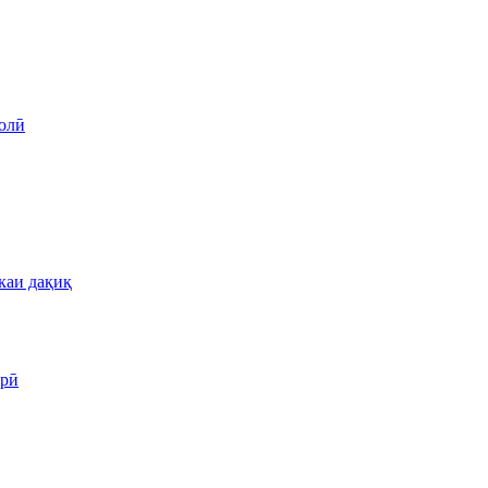
олӣ
каи дақиқ
арӣ