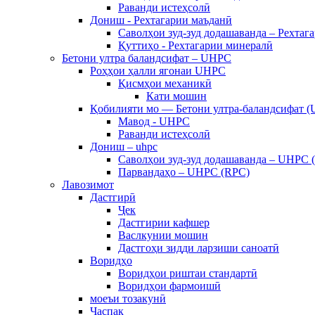
Раванди истеҳсолӣ
Дониш - Рехтагарии маъданӣ
Саволҳои зуд-зуд додашаванда – Рехтаг
Қуттиҳо - Рехтагарии минералӣ
Бетони ултра баландсифат – UHPC
Роҳҳои ҳалли ягонаи UHPC
Қисмҳои механикӣ
Кати мошин
Қобилияти мо — Бетони ултра-баландсифат 
Мавод - UHPC
Раванди истеҳсолӣ
Дониш – uhpc
Саволҳои зуд-зуд додашаванда – UHPC 
Парвандаҳо – UHPC (RPC)
Лавозимот
Дастгирӣ
Ҷек
Дастгирии кафшер
Васлкунии мошин
Дастгоҳи зидди ларзиши саноатӣ
Воридҳо
Воридҳои риштаи стандартӣ
Воридҳои фармоишӣ
моеъи тозакунӣ
Часпак