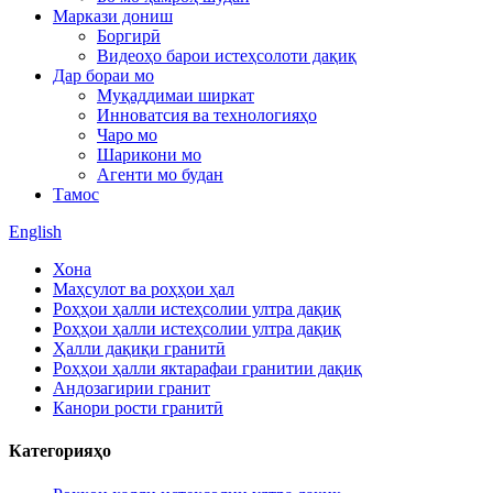
Маркази дониш
Боргирӣ
Видеоҳо барои истеҳсолоти дақиқ
Дар бораи мо
Муқаддимаи ширкат
Инноватсия ва технологияҳо
Чаро мо
Шарикони мо
Агенти мо будан
Тамос
English
Хона
Маҳсулот ва роҳҳои ҳал
Роҳҳои ҳалли истеҳсолии ултра дақиқ
Роҳҳои ҳалли истеҳсолии ултра дақиқ
Ҳалли дақиқи гранитӣ
Роҳҳои ҳалли яктарафаи гранитии дақиқ
Андозагирии гранит
Канори рости гранитӣ
Категорияҳо