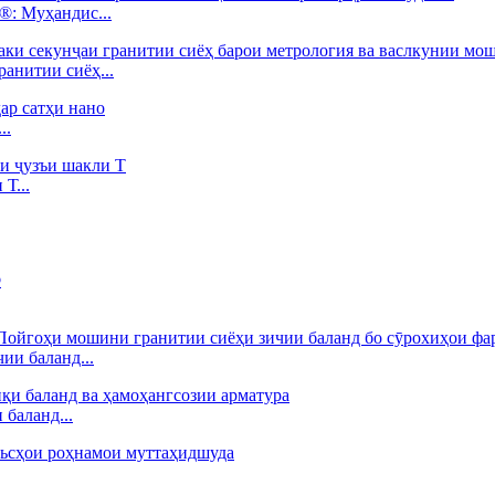
: Муҳандис...
анитии сиёҳ...
..
Т...
ии баланд...
баланд...