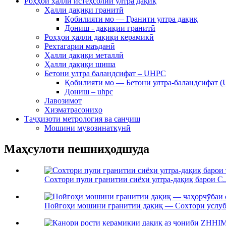
Роҳҳои ҳалли истеҳсолии ултра дақиқ
Ҳалли дақиқи гранитӣ
Қобилияти мо — Гранити ултра дақиқ
Дониш - дақиқии гранитӣ
Роҳҳои ҳалли дақиқи керамикӣ
Рехтагарии маъданӣ
Ҳалли дақиқи металлӣ
Ҳалли дақиқи шиша
Бетони ултра баландсифат – UHPC
Қобилияти мо — Бетони ултра-баландсифат 
Дониш – uhpc
Лавозимот
Хизматрасониҳо
Таҷҳизоти метрология ва санҷиш
Мошини мувозинаткунӣ
Маҳсулоти пешниҳодшуда
Сохтори пули гранитии сиёҳи ултра-дақиқ барои C..
Пойгоҳи мошини гранитии дақиқ — Сохтори услуби