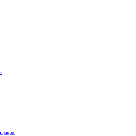
ӣ
и дақиқ