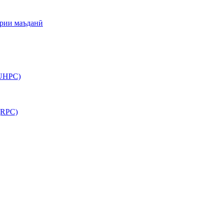
арии маъданӣ
(UHPC)
(RPC)