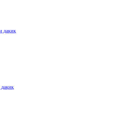
и дақиқ
 дақиқ