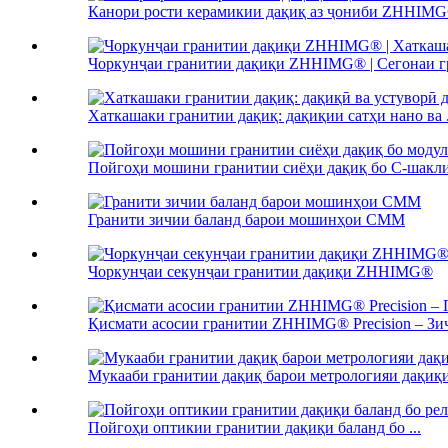
Канори рости керамикии дақиқ аз ҷониби ZHHIMG®
Чоркунҷаи гранитии дақиқи ZHHIMG® | Сегонаи гр
Хаткашаки гранитии дақиқ: дақиқии сатҳи нано ва .
Пойгоҳи мошини гранитии сиёҳи дақиқ бо C-шакли 
Гранити зичии баланд барои мошинҳои CMM
Чоркунҷаи секунҷаи гранитии дақиқи ZHHIMG®
Қисмати асосии гранитии ZHHIMG® Precision – Зич
Мукааби гранитии дақиқ барои метрологияи дақиқи 
Пойгоҳи оптикии гранитии дақиқи баланд бо ...