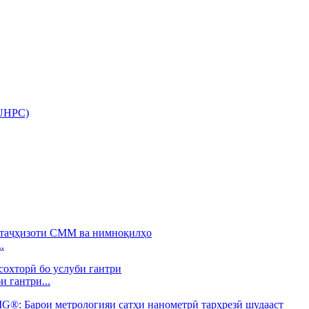
(UHPC)
.
 гантри...