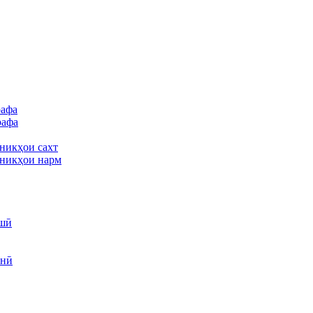
рафа
рафа
никҳои сахт
никҳои нарм
шӣ
унӣ