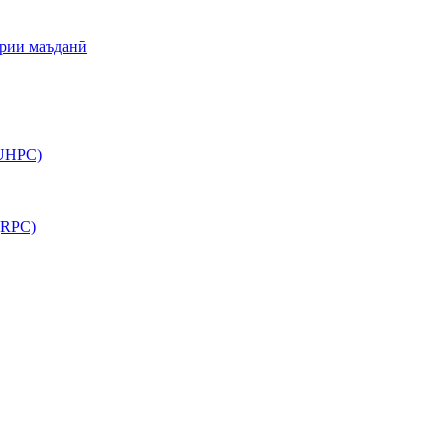
арии маъданӣ
(UHPC)
(RPC)