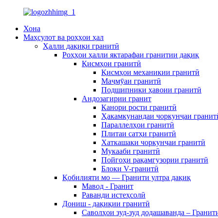
Хона
Маҳсулот ва роҳҳои ҳал
Ҳалли дақиқи гранитӣ
Роҳҳои ҳалли яктарафаи гранитии дақиқ
Қисмҳои гранитӣ
Қисмҳои механикии гранитӣ
Маҷмӯаи гранитӣ
Подшипники ҳавоии гранитӣ
Андозагирии гранит
Канори рости гранитӣ
Ҳакамкунандаи чоркунҷаи гранит
Параллелҳои гранитӣ
Плитаи сатҳи гранитӣ
Хаткашаки чоркунҷаи гранитӣ
Мукааби гранитӣ
Пойгоҳи рақамгузории гранитӣ
Блоки V-гранитӣ
Қобилияти мо — Гранити ултра дақиқ
Мавод - Гранит
Раванди истеҳсолӣ
Дониш - дақиқии гранитӣ
Саволҳои зуд-зуд додашаванда – Гранит