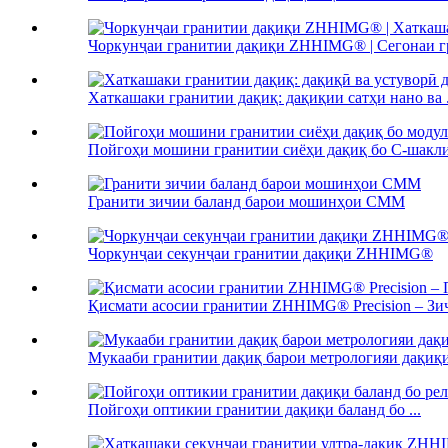
Чоркунҷаи гранитии дақиқи ZHHIMG® | Сегонаи гр
Хаткашаки гранитии дақиқ: дақиқии сатҳи нано ва .
Пойгоҳи мошини гранитии сиёҳи дақиқ бо C-шакли 
Гранити зичии баланд барои мошинҳои CMM
Чоркунҷаи секунҷаи гранитии дақиқи ZHHIMG®
Қисмати асосии гранитии ZHHIMG® Precision – Зич
Мукааби гранитии дақиқ барои метрологияи дақиқи 
Пойгоҳи оптикии гранитии дақиқи баланд бо ...