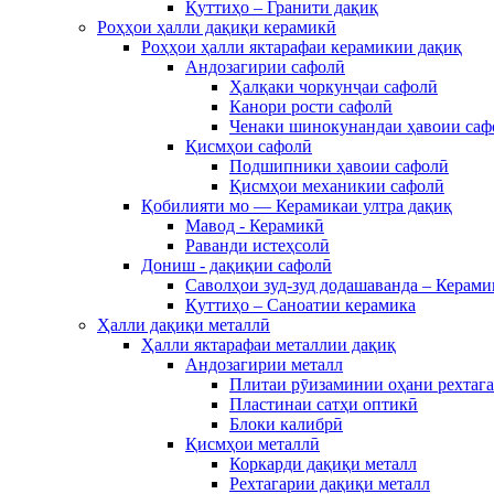
Қуттиҳо – Гранити дақиқ
Роҳҳои ҳалли дақиқи керамикӣ
Роҳҳои ҳалли яктарафаи керамикии дақиқ
Андозагирии сафолӣ
Ҳалқаки чоркунҷаи сафолӣ
Канори рости сафолӣ
Ченаки шинокунандаи ҳавоии саф
Қисмҳои сафолӣ
Подшипники ҳавоии сафолӣ
Қисмҳои механикии сафолӣ
Қобилияти мо — Керамикаи ултра дақиқ
Мавод - Керамикӣ
Раванди истеҳсолӣ
Дониш - дақиқии сафолӣ
Саволҳои зуд-зуд додашаванда – Керами
Қуттиҳо – Саноатии керамика
Ҳалли дақиқи металлӣ
Ҳалли яктарафаи металлии дақиқ
Андозагирии металл
Плитаи рӯизаминии оҳани рехтаг
Пластинаи сатҳи оптикӣ
Блоки калибрӣ
Қисмҳои металлӣ
Коркарди дақиқи металл
Рехтагарии дақиқи металл