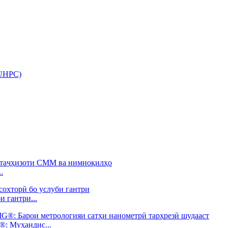
(UHPC)
.
 гантри...
: Муҳандис...