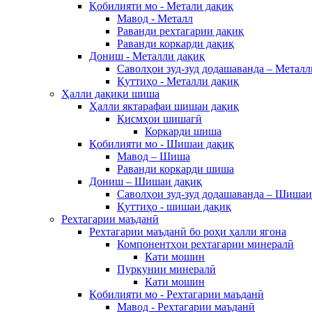
Қобилияти мо - Метали дақиқ
Мавод - Металл
Раванди рехтагарии дақиқ
Раванди коркарди дақиқ
Дониш - Металли дақиқ
Саволҳои зуд-зуд додашаванда – Металл
Қуттиҳо - Металли дақиқ
Ҳалли дақиқи шиша
Ҳалли яктарафаи шишаи дақиқ
Қисмҳои шишагӣ
Коркарди шиша
Қобилияти мо - Шишаи дақиқ
Мавод – Шиша
Раванди коркарди шиша
Дониш – Шишаи дақиқ
Саволҳои зуд-зуд додашаванда – Шишаи
Қуттиҳо - шишаи дақиқ
Рехтагарии маъданӣ
Рехтагарии маъданӣ бо роҳи ҳалли ягона
Компонентҳои рехтагарии минералӣ
Кати мошин
Пуркунии минералӣ
Кати мошин
Қобилияти мо - Рехтагарии маъданӣ
Мавод - Рехтагарии маъданӣ