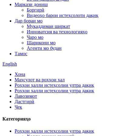
Маркази дониш
Боргирӣ
Видеоҳо барои истеҳсолоти дақиқ
Дар бораи мо
Муқаддимаи ширкат
Инноватсия ва технологияҳо
Чаро мо
Шарикони мо
Агенти мо будан
Тамос
English
Хона
Маҳсулот ва роҳҳои ҳал
Роҳҳои ҳалли истеҳсолии ултра дақиқ
Роҳҳои ҳалли истеҳсолии ултра дақиқ
Лавозимот
Дастгирӣ
Ҷек
Категорияҳо
Роҳҳои ҳалли истеҳсолии ултра дақиқ