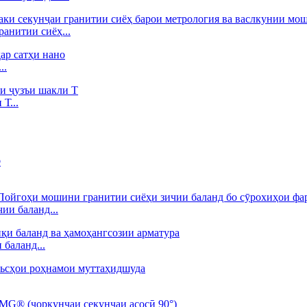
анитии сиёҳ...
..
Т...
ии баланд...
баланд...