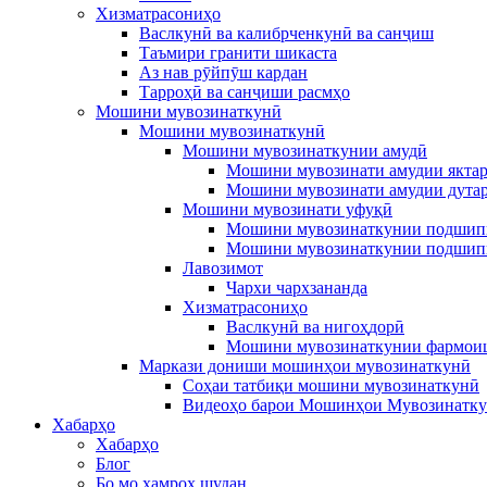
Хизматрасониҳо
Васлкунӣ ва калибрченкунӣ ва санҷиш
Таъмири гранити шикаста
Аз нав рӯйпӯш кардан
Тарроҳӣ ва санҷиши расмҳо
Мошини мувозинаткунӣ
Мошини мувозинаткунӣ
Мошини мувозинаткунии амудӣ
Мошини мувозинати амудии якта
Мошини мувозинати амудии дута
Мошини мувозинати уфуқӣ
Мошини мувозинаткунии подшип
Мошини мувозинаткунии подшип
Лавозимот
Чархи чархзананда
Хизматрасониҳо
Васлкунӣ ва нигоҳдорӣ
Мошини мувозинаткунии фармои
Маркази дониши мошинҳои мувозинаткунӣ
Соҳаи татбиқи мошини мувозинаткунӣ
Видеоҳо барои Мошинҳои Мувозинатк
Хабарҳо
Хабарҳо
Блог
Бо мо ҳамроҳ шудан