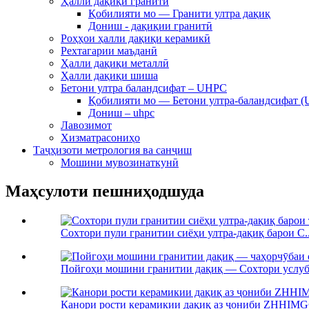
Ҳалли дақиқи гранитӣ
Қобилияти мо — Гранити ултра дақиқ
Дониш - дақиқии гранитӣ
Роҳҳои ҳалли дақиқи керамикӣ
Рехтагарии маъданӣ
Ҳалли дақиқи металлӣ
Ҳалли дақиқи шиша
Бетони ултра баландсифат – UHPC
Қобилияти мо — Бетони ултра-баландсифат 
Дониш – uhpc
Лавозимот
Хизматрасониҳо
Таҷҳизоти метрология ва санҷиш
Мошини мувозинаткунӣ
Маҳсулоти пешниҳодшуда
Сохтори пули гранитии сиёҳи ултра-дақиқ барои C..
Пойгоҳи мошини гранитии дақиқ — Сохтори услуби
Канори рости керамикии дақиқ аз ҷониби ZHHIMG®