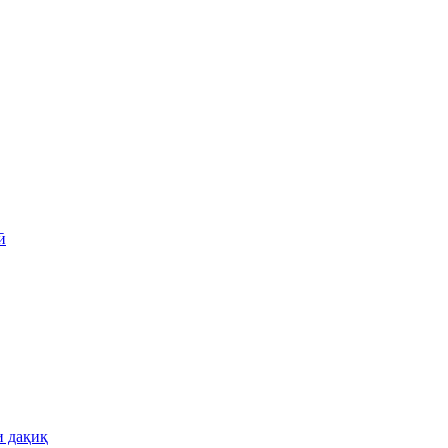
ӣ
и дақиқ