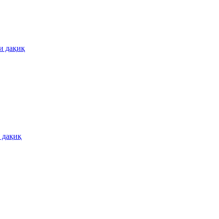
и дақиқ
 дақиқ