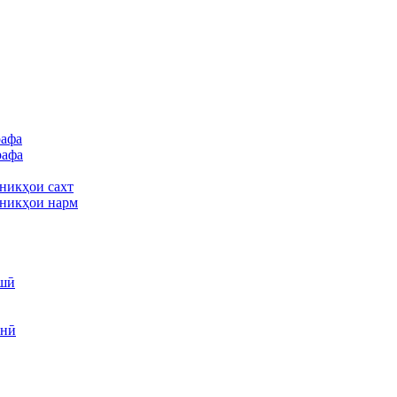
рафа
рафа
никҳои сахт
никҳои нарм
шӣ
унӣ