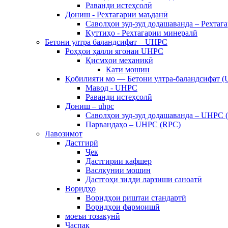
Раванди истеҳсолӣ
Дониш - Рехтагарии маъданӣ
Саволҳои зуд-зуд додашаванда – Рехтаг
Қуттиҳо - Рехтагарии минералӣ
Бетони ултра баландсифат – UHPC
Роҳҳои ҳалли ягонаи UHPC
Қисмҳои механикӣ
Кати мошин
Қобилияти мо — Бетони ултра-баландсифат 
Мавод - UHPC
Раванди истеҳсолӣ
Дониш – uhpc
Саволҳои зуд-зуд додашаванда – UHPC 
Парвандаҳо – UHPC (RPC)
Лавозимот
Дастгирӣ
Ҷек
Дастгирии кафшер
Васлкунии мошин
Дастгоҳи зидди ларзиши саноатӣ
Воридҳо
Воридҳои риштаи стандартӣ
Воридҳои фармоишӣ
моеъи тозакунӣ
Часпак