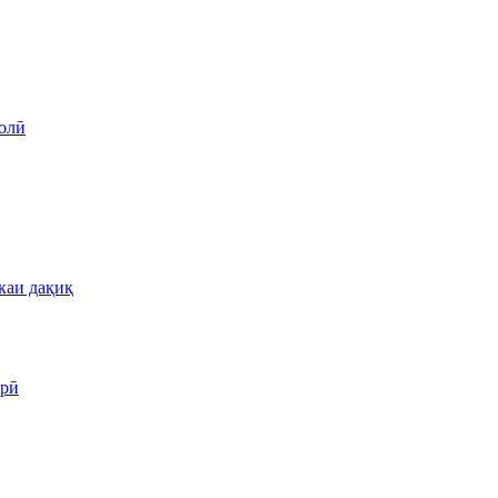
олӣ
каи дақиқ
арӣ