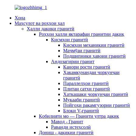
Хона
Маҳсулот ва роҳҳои ҳал
Ҳалли дақиқи гранитӣ
Роҳҳои ҳалли яктарафаи гранитии дақиқ
Қисмҳои гранитӣ
Қисмҳои механикии гранитӣ
Маҷмӯаи гранитӣ
Подшипники ҳавоии гранитӣ
Андозагирии гранит
Канори рости гранитӣ
Ҳакамкунандаи чоркунҷаи
гранитӣ
Параллелҳои гранитӣ
Плитаи сатҳи гранитӣ
Хаткашаки чоркунҷаи гранитӣ
Мукааби гранитӣ
Пойгоҳи рақамгузории гранитӣ
Блоки V-гранитӣ
Қобилияти мо — Гранити ултра дақиқ
Мавод - Гранит
Раванди истеҳсолӣ
Дониш - дақиқии гранитӣ