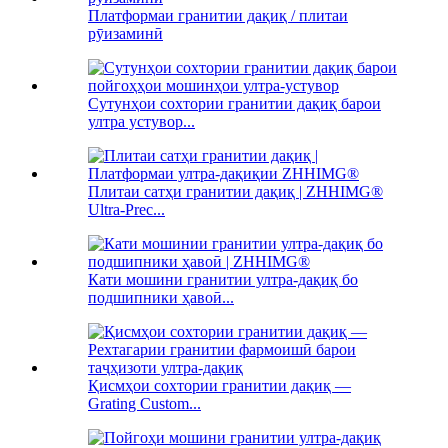
Платформаи гранитии дақиқ / плитаи
рӯизаминӣ
Сутунҳои сохтории гранитии дақиқ барои
ултра устувор...
Плитаи сатҳи гранитии дақиқ | ZHHIMG®
Ultra-Prec...
Кати мошини гранитии ултра-дақиқ бо
подшипники ҳавоӣ...
Қисмҳои сохтории гранитии дақиқ —
Grating Custom...