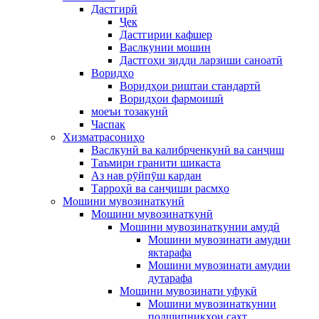
Дастгирӣ
Ҷек
Дастгирии кафшер
Васлкунии мошин
Дастгоҳи зидди ларзиши саноатӣ
Воридҳо
Воридҳои риштаи стандартӣ
Воридҳои фармоишӣ
моеъи тозакунӣ
Часпак
Хизматрасониҳо
Васлкунӣ ва калибрченкунӣ ва санҷиш
Таъмири гранити шикаста
Аз нав рӯйпӯш кардан
Тарроҳӣ ва санҷиши расмҳо
Мошини мувозинаткунӣ
Мошини мувозинаткунӣ
Мошини мувозинаткунии амудӣ
Мошини мувозинати амудии
яктарафа
Мошини мувозинати амудии
дутарафа
Мошини мувозинати уфуқӣ
Мошини мувозинаткунии
подшипникҳои сахт