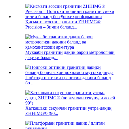
Қисмати асосии гранитии ZHHIMG®
Precision – Зичии баланд...
Мукааби гранитии дақиқ барои метрологияи
дақиқи баланд...
Пойгоҳи оптикии гранитии дақиқи баланд
бо ...
Хаткашаки секунҷаи гранитии ултра-дақиқ
ZHHIMG® (90...