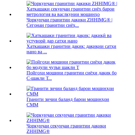
Чоркунҷаи гранитии дақиқи ZHHIMG® |
Сегонаи гранитии сиёҳ...
Хаткашаки гранитии дақиқ: дақиқии сатҳи
нано ва ...
Пойгоҳи мошини гранитии сиёҳи дақиқ бо
C-шакли Т...
Гранити зичии баланд барои мошинҳои
CMM
Чоркунҷаи секунҷаи гранитии дақиқи
ZHHIMG®