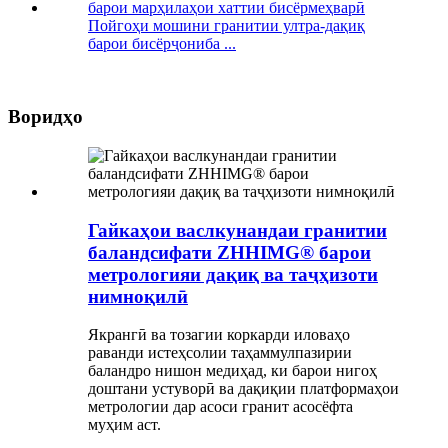
Пойгоҳи мошини гранитии ултра-дақиқ
барои бисёрҷониба ...
Воридҳо
Гайкаҳои васлкунандаи гранитии
баландсифати ZHHIMG® барои
метрологияи дақиқ ва таҷҳизоти
нимноқилӣ
Якрангӣ ва тозагии коркарди иловаҳо
раванди истеҳсолии таҳаммулпазирии
баландро нишон медиҳад, ки барои нигоҳ
доштани устуворӣ ва дақиқии платформаҳои
метрологии дар асоси гранит асосёфта
муҳим аст.