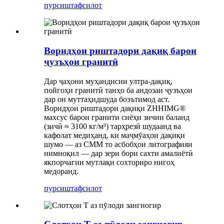
пурсиш
тафсилот
Воридҳои риштадори дақиқ барои
ҷузъҳои гранитӣ
Дар ҷаҳони муҳандисии ултра-дақиқ,
пойгоҳи гранитӣ танҳо ба андозаи ҷузъҳои
дар он муттаҳидшуда боэътимод аст.
Воридҳои риштадори дақиқи ZHHIMG®
махсус барои гранити сиёҳи зичии баланд
(зичӣ ≈ 3100 кг/м³) тарҳрезӣ шудаанд ва
кафолат медиҳанд, ки маҷмӯаҳои дақиқи
шумо — аз CMM то асбобҳои литографияи
нимноқил — дар зери бори сахти амалиётӣ
якпорчагии мутлақи сохториро нигоҳ
медоранд.
пурсиш
тафсилот