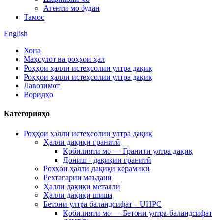
Агенти мо будан
Тамос
English
Хона
Маҳсулот ва роҳҳои ҳал
Роҳҳои ҳалли истеҳсолии ултра дақиқ
Роҳҳои ҳалли истеҳсолии ултра дақиқ
Лавозимот
Воридҳо
Категорияҳо
Роҳҳои ҳалли истеҳсолии ултра дақиқ
Ҳалли дақиқи гранитӣ
Қобилияти мо — Гранити ултра дақиқ
Дониш - дақиқии гранитӣ
Роҳҳои ҳалли дақиқи керамикӣ
Рехтагарии маъданӣ
Ҳалли дақиқи металлӣ
Ҳалли дақиқи шиша
Бетони ултра баландсифат – UHPC
Қобилияти мо — Бетони ултра-баландсифат