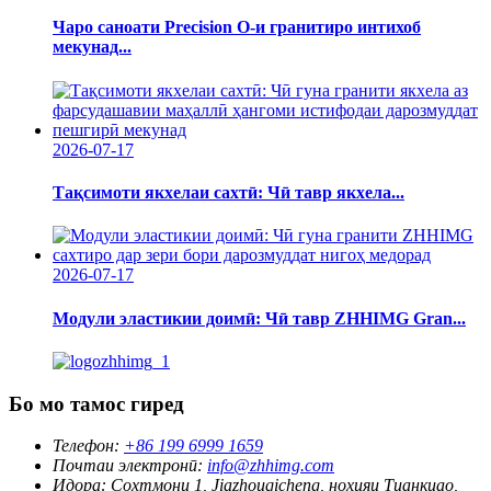
Чаро саноати Precision O-и гранитиро интихоб
мекунад...
2026-07-17
Тақсимоти якхелаи сахтӣ: Чӣ тавр якхела...
2026-07-17
Модули эластикии доимӣ: Чӣ тавр ZHHIMG Gran...
Бо мо тамос гиред
Телефон:
+86 199 6999 1659
Почтаи электронӣ:
info@zhhimg.com
Идора:
Сохтмони 1, Jiazhouqicheng, ноҳияи Тианқиао,