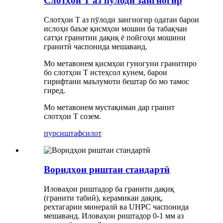
Слотҳои T аз пӯлоди зангногир
Слотҳои T аз пӯлоди зангногир одатан барои
ислоҳи баъзе қисмҳои мошин ба табақчаи
сатҳи гранитии дақиқ ё пойгоҳи мошини
гранитӣ часпонида мешаванд.
Мо метавонем қисмҳои гуногуни гранитиро
бо слотҳои T истеҳсол кунем, барои
гирифтани маълумоти бештар бо мо тамос
гиред.
Мо метавонем мустақиман дар гранит
слотҳои Т созем.
пурсиш
тафсилот
Воридҳои риштаи стандартӣ
Иловаҳои риштадор ба гранити дақиқ
(гранити табиӣ), керамикаи дақиқ,
рехтагарии минералӣ ва UHPC часпонида
мешаванд. Иловаҳои риштадор 0-1 мм аз