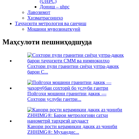
(UHPC)
Дониш – uhpc
Лавозимот
Хизматрасониҳо
Таҷҳизоти метрология ва санҷиш
Мошини мувозинаткунӣ
Маҳсулоти пешниҳодшуда
Сохтори пули гранитии сиёҳи ултра-дақиқ
барои C...
Пойгоҳи мошини гранитии дақиқ —
Сохтори услуби гантри...
Канори рости керамикии дақиқ аз ҷониби
ZHHIMG®: Муҳандис...