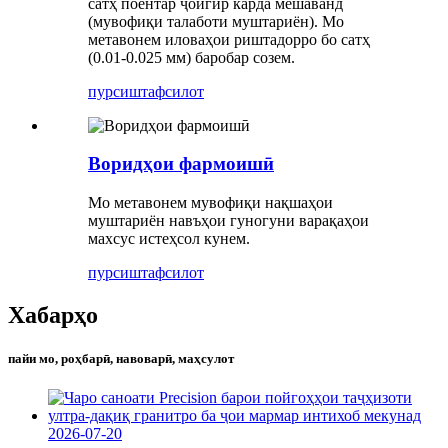
сатҳ поёнтар ҷойгир карда мешаванд
(мувофиқи талаботи муштариён). Мо
метавонем иловаҳои риштадорро бо сатҳ
(0.01-0.025 мм) баробар созем.
пурсиш
тафсилот
Воридҳои фармоишӣ
Мо метавонем мувофиқи нақшаҳои
муштариён навъҳои гуногуни варақаҳои
махсус истеҳсол кунем.
пурсиш
тафсилот
Хабарҳо
пайи мо, роҳбарӣ, навоварӣ, маҳсулот
2026-07-20