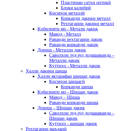
Пластинаи сатҳи оптикӣ
Блоки калибрӣ
Қисмҳои металлӣ
Коркарди дақиқи металл
Рехтагарии дақиқи металл
Қобилияти мо - Метали дақиқ
Мавод - Металл
Раванди рехтагарии дақиқ
Раванди коркарди дақиқ
Дониш - Металли дақиқ
Саволҳои зуд-зуд додашаванда –
Металли дақиқ
Қуттиҳо - Металли дақиқ
Ҳалли дақиқи шиша
Ҳалли яктарафаи шишаи дақиқ
Қисмҳои шишагӣ
Коркарди шиша
Қобилияти мо - Шишаи дақиқ
Мавод – Шиша
Раванди коркарди шиша
Дониш – Шишаи дақиқ
Саволҳои зуд-зуд додашаванда –
Шишаи дақиқ
Қуттиҳо - шишаи дақиқ
Рехтагарии маъданӣ