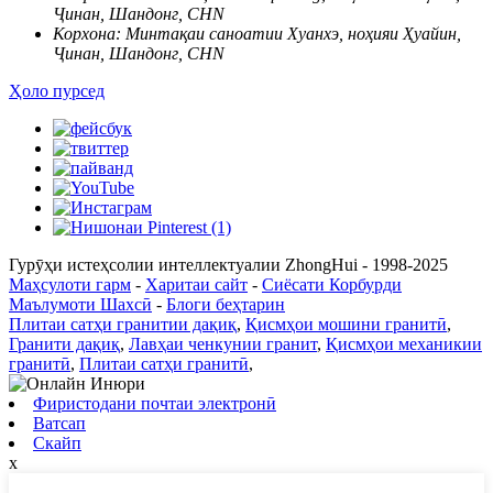
Ҷинан, Шандонг, CHN
Корхона:
Минтақаи саноатии Хуанхэ, ноҳияи Ҳуайин,
Ҷинан, Шандонг, CHN
Ҳоло пурсед
Гурӯҳи истеҳсолии интеллектуалии ZhongHui - 1998-2025
Маҳсулоти гарм
-
Харитаи сайт
-
Сиёсати Корбурди
Маълумоти Шахсӣ
-
Блоги беҳтарин
Плитаи сатҳи гранитии дақиқ
,
Қисмҳои мошини гранитӣ
,
Гранити дақиқ
,
Лавҳаи ченкунии гранит
,
Қисмҳои механикии
гранитӣ
,
Плитаи сатҳи гранитӣ
,
Фиристодани почтаи электронӣ
Ватсап
Скайп
x