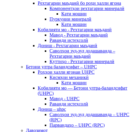
Рехтагарии маъданӣ бо роҳи ҳалли ягона
Компонентҳои рехтагарии минералӣ
Кати мошин
Пуркунии минералӣ
Кати мошин
Қобилияти мо - Рехтагарии маъданӣ
Мавод - Рехтагарии маъданӣ
Раванди истеҳсолӣ
Дониш - Рехтагарии маъданӣ
Саволҳои зуд-зуд додашаванда –
Рехтагарии маъданӣ
Қуттиҳо - Рехтагарии минералӣ
Бетони ултра баландсифат – UHPC
Роҳҳои ҳалли ягонаи UHPC
Қисмҳои механикӣ
Кати мошин
Қобилияти мо — Бетони ултра-баландсифат
(UHPC)
Мавод - UHPC
Раванди истеҳсолӣ
Дониш – uhpc
Саволҳои зуд-зуд додашаванда – UHPC
(RPC)
Парвандаҳо – UHPC (RPC)
Лавозимот