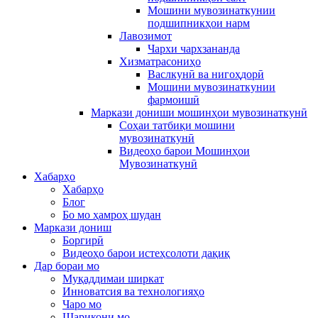
Мошини мувозинаткунии
подшипникҳои нарм
Лавозимот
Чархи чархзананда
Хизматрасониҳо
Васлкунӣ ва нигоҳдорӣ
Мошини мувозинаткунии
фармоишӣ
Маркази дониши мошинҳои мувозинаткунӣ
Соҳаи татбиқи мошини
мувозинаткунӣ
Видеоҳо барои Мошинҳои
Мувозинаткунӣ
Хабарҳо
Хабарҳо
Блог
Бо мо ҳамроҳ шудан
Маркази дониш
Боргирӣ
Видеоҳо барои истеҳсолоти дақиқ
Дар бораи мо
Муқаддимаи ширкат
Инноватсия ва технологияҳо
Чаро мо
Шарикони мо