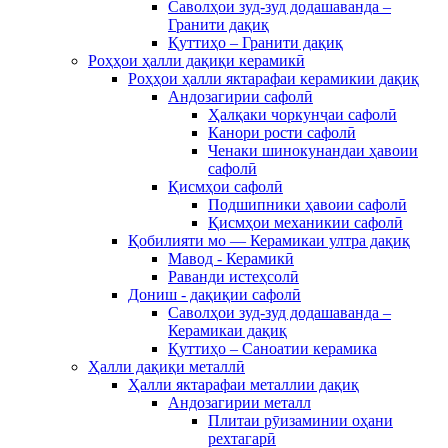
Саволҳои зуд-зуд додашаванда –
Гранити дақиқ
Қуттиҳо – Гранити дақиқ
Роҳҳои ҳалли дақиқи керамикӣ
Роҳҳои ҳалли яктарафаи керамикии дақиқ
Андозагирии сафолӣ
Ҳалқаки чоркунҷаи сафолӣ
Канори рости сафолӣ
Ченаки шинокунандаи ҳавоии
сафолӣ
Қисмҳои сафолӣ
Подшипники ҳавоии сафолӣ
Қисмҳои механикии сафолӣ
Қобилияти мо — Керамикаи ултра дақиқ
Мавод - Керамикӣ
Раванди истеҳсолӣ
Дониш - дақиқии сафолӣ
Саволҳои зуд-зуд додашаванда –
Керамикаи дақиқ
Қуттиҳо – Саноатии керамика
Ҳалли дақиқи металлӣ
Ҳалли яктарафаи металлии дақиқ
Андозагирии металл
Плитаи рӯизаминии оҳани
рехтагарӣ