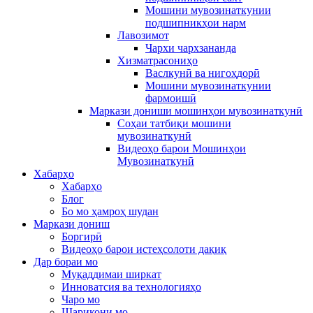
Мошини мувозинаткунии
подшипникҳои нарм
Лавозимот
Чархи чархзананда
Хизматрасониҳо
Васлкунӣ ва нигоҳдорӣ
Мошини мувозинаткунии
фармоишӣ
Маркази дониши мошинҳои мувозинаткунӣ
Соҳаи татбиқи мошини
мувозинаткунӣ
Видеоҳо барои Мошинҳои
Мувозинаткунӣ
Хабарҳо
Хабарҳо
Блог
Бо мо ҳамроҳ шудан
Маркази дониш
Боргирӣ
Видеоҳо барои истеҳсолоти дақиқ
Дар бораи мо
Муқаддимаи ширкат
Инноватсия ва технологияҳо
Чаро мо
Шарикони мо