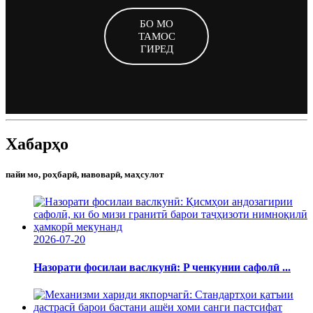
БО МО
ТАМОС
ГИРЕД
Хабарҳо
пайи мо, роҳбарӣ, навоварӣ, маҳсулот
2026-07-20
Назорати фосилаи васлкунӣ: P ченкунии сафолӣ ...