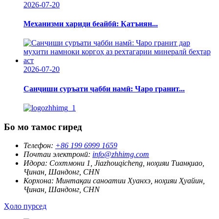
2026-07-20
Механизми хариди беайбӣ: Қатъиян...
2026-07-20
Санҷиши суръати ҷабби намӣ: Чаро гранит...
Бо мо тамос гиред
Телефон:
+86 199 6999 1659
Почтаи электронӣ:
info@zhhimg.com
Идора:
Сохтмони 1, Jiazhouqicheng, ноҳияи Тианқиао,
Ҷинан, Шандонг, CHN
Корхона:
Минтақаи саноатии Хуанхэ, ноҳияи Ҳуайин,
Ҷинан, Шандонг, CHN
Ҳоло пурсед