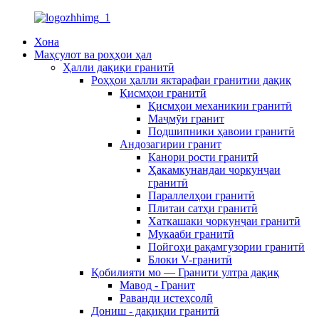
Хона
Маҳсулот ва роҳҳои ҳал
Ҳалли дақиқи гранитӣ
Роҳҳои ҳалли яктарафаи гранитии дақиқ
Қисмҳои гранитӣ
Қисмҳои механикии гранитӣ
Маҷмӯи гранит
Подшипники ҳавоии гранитӣ
Андозагирии гранит
Канори рости гранитӣ
Ҳакамкунандаи чоркунҷаи
гранитӣ
Параллелҳои гранитӣ
Плитаи сатҳи гранитӣ
Хаткашаки чоркунҷаи гранитӣ
Мукааби гранитӣ
Пойгоҳи рақамгузории гранитӣ
Блоки V-гранитӣ
Қобилияти мо — Гранити ултра дақиқ
Мавод - Гранит
Раванди истеҳсолӣ
Дониш - дақиқии гранитӣ