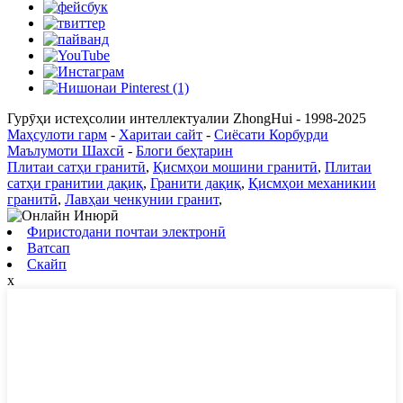
Гурӯҳи истеҳсолии интеллектуалии ZhongHui - 1998-2025
Маҳсулоти гарм
-
Харитаи сайт
-
Сиёсати Корбурди
Маълумоти Шахсӣ
-
Блоги беҳтарин
Плитаи сатҳи гранитӣ
,
Қисмҳои мошини гранитӣ
,
Плитаи
сатҳи гранитии дақиқ
,
Гранити дақиқ
,
Қисмҳои механикии
гранитӣ
,
Лавҳаи ченкунии гранит
,
Фиристодани почтаи электронӣ
Ватсап
Скайп
x