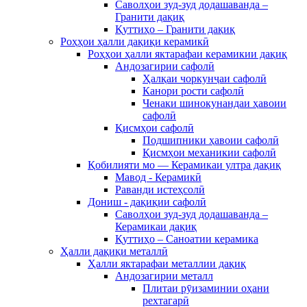
Саволҳои зуд-зуд додашаванда –
Гранити дақиқ
Қуттиҳо – Гранити дақиқ
Роҳҳои ҳалли дақиқи керамикӣ
Роҳҳои ҳалли яктарафаи керамикии дақиқ
Андозагирии сафолӣ
Ҳалқаи чоркунҷаи сафолӣ
Канори рости сафолӣ
Ченаки шинокунандаи ҳавоии
сафолӣ
Қисмҳои сафолӣ
Подшипники ҳавоии сафолӣ
Қисмҳои механикии сафолӣ
Қобилияти мо — Керамикаи ултра дақиқ
Мавод - Керамикӣ
Раванди истеҳсолӣ
Дониш - дақиқии сафолӣ
Саволҳои зуд-зуд додашаванда –
Керамикаи дақиқ
Қуттиҳо – Саноатии керамика
Ҳалли дақиқи металлӣ
Ҳалли яктарафаи металлии дақиқ
Андозагирии металл
Плитаи рӯизаминии оҳани
рехтагарӣ