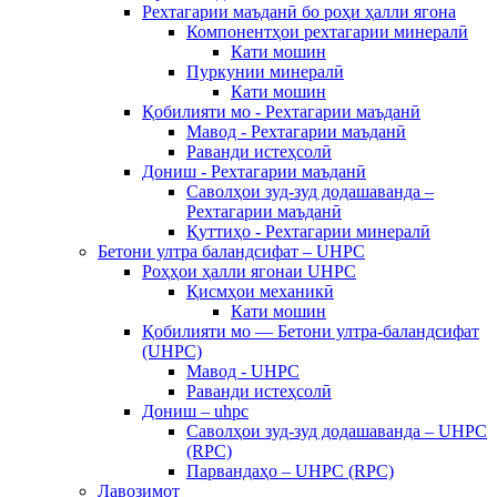
Рехтагарии маъданӣ бо роҳи ҳалли ягона
Компонентҳои рехтагарии минералӣ
Кати мошин
Пуркунии минералӣ
Кати мошин
Қобилияти мо - Рехтагарии маъданӣ
Мавод - Рехтагарии маъданӣ
Раванди истеҳсолӣ
Дониш - Рехтагарии маъданӣ
Саволҳои зуд-зуд додашаванда –
Рехтагарии маъданӣ
Қуттиҳо - Рехтагарии минералӣ
Бетони ултра баландсифат – UHPC
Роҳҳои ҳалли ягонаи UHPC
Қисмҳои механикӣ
Кати мошин
Қобилияти мо — Бетони ултра-баландсифат
(UHPC)
Мавод - UHPC
Раванди истеҳсолӣ
Дониш – uhpc
Саволҳои зуд-зуд додашаванда – UHPC
(RPC)
Парвандаҳо – UHPC (RPC)
Лавозимот