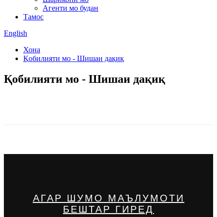
Агенти мо будан
Тамос
English
Хона
Қобилияти мо - Шишаи дақиқ
Қобилияти мо - Шишаи дақиқ
АГАР ШУМО МАЪЛУМОТИ
БЕШТАР ГИРЕД