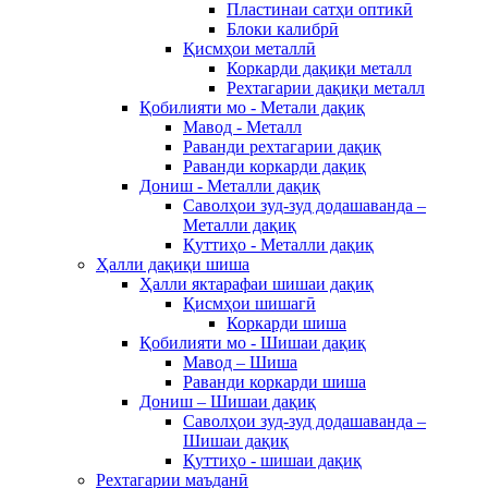
Пластинаи сатҳи оптикӣ
Блоки калибрӣ
Қисмҳои металлӣ
Коркарди дақиқи металл
Рехтагарии дақиқи металл
Қобилияти мо - Метали дақиқ
Мавод - Металл
Раванди рехтагарии дақиқ
Раванди коркарди дақиқ
Дониш - Металли дақиқ
Саволҳои зуд-зуд додашаванда –
Металли дақиқ
Қуттиҳо - Металли дақиқ
Ҳалли дақиқи шиша
Ҳалли яктарафаи шишаи дақиқ
Қисмҳои шишагӣ
Коркарди шиша
Қобилияти мо - Шишаи дақиқ
Мавод – Шиша
Раванди коркарди шиша
Дониш – Шишаи дақиқ
Саволҳои зуд-зуд додашаванда –
Шишаи дақиқ
Қуттиҳо - шишаи дақиқ
Рехтагарии маъданӣ