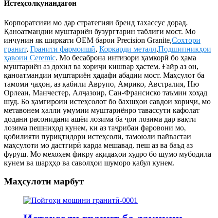
Истеҳсолкунандагон
Корпоратсияи мо дар стратегияи бренд тахассус дорад.
Қаноатмандии муштариён бузургтарин таблиғи мост. Мо
инчунин як ширкати OEM барои Precision Granite,
Сохтори
гранит
,
Гранити фармоишӣ
,
Коркарди металл
,
Подшипникҳои
ҳавоии Ceremic
. Мо бесаброна интизори ҳамкорӣ бо ҳама
муштариён аз дохил ва хориҷи кишвар ҳастем. Ғайр аз он,
қаноатмандии муштариён ҳадафи абадии мост. Маҳсулот ба
тамоми ҷаҳон, аз қабили Аврупо, Амрико, Австралия, Ню
Орлеан, Манчестер, Алҷазоир, Сан-Франсиско таъмин хоҳад
шуд. Бо ҳамгироии истеҳсолот бо бахшҳои савдои хориҷӣ, мо
метавонем ҳалли умумии муштариёнро тавассути кафолат
додани расонидани ашёи лозима ба ҷои лозима дар вақти
лозима пешниҳод кунем, ки аз таҷрибаи фаровони мо,
қобилияти пуриқтидори истеҳсолӣ, тамоюли пайвастаи
маҳсулоти мо дастгирӣ карда мешавад. пеш аз ва баъд аз
фурӯш. Мо мехоҳем фикру ақидаҳои худро бо шумо мубодила
кунем ва шарҳҳо ва саволҳои шуморо қабул кунем.
Маҳсулоти марбут