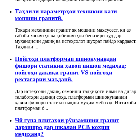
Таҳлили параметрҳои техникии кати
мошини гранитӣ.
Токари механикии гранит як мошини махсусест, ки аз
сабаби хосиятҳо ва қобилиятҳои беназири худ дар
муҳандисии дақиқ ва истеҳсолот шӯҳрат пайдо кардааст.
Таҳлили ...
Пойгоҳи платформаи шинокунандаи
фишори статикии ҳавоӣ нишон медиҳад:
пойгоҳи дақиқи гранит VS пойгоҳи
рехтагарии маъданӣ.
Дар истеҳсоли дақиқ, озмоиши тадқиқоти илмӣ ва дигар
талаботҳои дақиқи соҳа, платформаи шинокунандаи
ҳавои фишори статикӣ нақши муҳим мебозад. Интихоби
платформаи б...
Чӣ гуна плитаҳои рӯизаминии гранит
ларзишро дар шкалаи PCB коҳиш
медиҳанд?