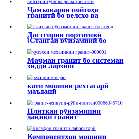
Ҷамъоварии пойгоҳи
гранитӣ бо релсҳо ва
винтҳои тӯбӣ ва рельсҳои
хатӣ
Дастгирии портативӣ
(Стангаи рӯизаминӣ бо
чарх)
Маҷмаи гранит бо системаи
зидди ларзиш
кати мошини рехтагарӣ
маъданӣ
Плиткаи рӯизаминии
дақиқи гранит
Компонентҳои мошини