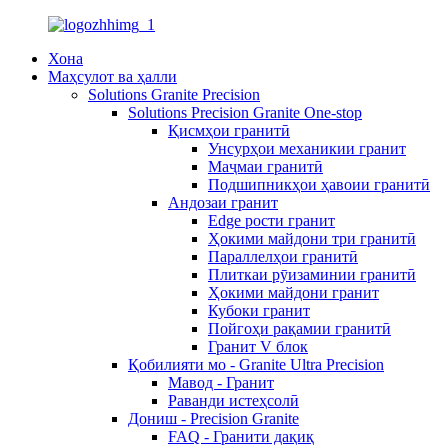
Хона
Маҳсулот ва ҳалли
Solutions Granite Precision
Solutions Precision Granite One-stop
Қисмҳои гранитӣ
Унсурҳои механикии гранит
Маҷмаи гранитӣ
Подшипникҳои ҳавоии гранитӣ
Андозаи гранит
Edge рости гранит
Ҳокими майдони три гранитӣ
Параллелҳои гранитӣ
Плиткаи рӯизаминии гранитӣ
Ҳокими майдони гранит
Кубоки гранит
Пойгоҳи рақамии гранитӣ
Гранит V блок
Қобилияти мо - Granite Ultra Precision
Мавод - Гранит
Раванди истеҳсолӣ
Дониш - Precision Granite
FAQ - Гранити дақиқ