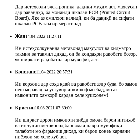
Дар истеҳсоли электроника, дақиқӣ муҳим аст, махсусан
дар равандҳо, ба монанди шкалаи PCB (Printed Circuit
Board). Яке аз омилҳои калидӣ, ки ба дақиқӣ ва сифати
шкалаи PCB таъсир мерасонад ...
Жан
14.04.2022 11:27:11
Ин истеҳсолкунанда метавонад маҳсулот ва хидматро
такмил ва такмил диҳад, он ба қоидаҳои рақобати бозор,
як ширкати рақобатпазир мувофиқ аст.
Констанс
11.04.2022 20:57:31
Ин корхона дар соҳа қавӣ ва рақобатпазир буда, бо замон
пеш меравад ва устувор инкишоф меёбад, мо аз
имконияти ҳамкорӣ кардан хеле хушҳолем!
Кристин
16.08.2021 07:39:00
Ин ширкат дорои имконоти зиёди омода барои интихоб
ва инчунин метавонад барномаи навро мувофиқи
талаботи мо фармоиш диҳад, ки барои қонеъ кардани
ниёзҳои мо хеле хуб аст.