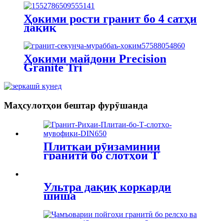
Ҳокими рости гранит бо 4 сатҳи
дақиқ
Ҳокими майдони Precision
Granite Tri
Маҳсулотҳои бештар фурӯшанда
Плиткаи рӯизаминии
гранитӣ бо слотҳои T
мувофиқи стандарти DIN
Ультра дақиқ коркарди
шиша