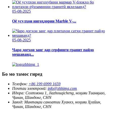
05-08-2025
Оё усулҳои нигоҳдории Marble V-...
05-08-2025
Чаро доғҳои занг дар серфинги гранит пайдо
мешаванд...
Бо мо тамос гиред
Телефон:
+86 199 6999 1659
Почтаи электронӣ:
info@zhhimg.com
Идора:
Сохтмони 1, Jiazhouqicheng, ноҳияи Тианқиао,
Ҷинан, Шандонг, CHN
Завод:
Минтақаи саноатии Хуанхэ, ноҳияи Ҳуайин,
Ҷинан, Шандонг, CHN