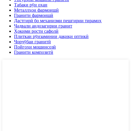
Табақи рӯи оҳан
Металлҳои фармоишӣ
Гранити фармоишӣ
Дастгирӣ бо механизми пешгирии тирамоҳ
Ҷадвали андозагирии гранит
Ҳокими рости сафолӣ
Плиткаи рӯизаминии дақиқи оптикӣ
Чорчӯбаи гранитӣ
Пойгоҳи мошинсозӣ
Гранити композитӣ