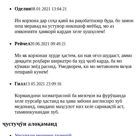
Оделия
08.01.2021 13:04:21
Ин корхона дар соҳа қавӣ ва рақобатпазир буда, бо замон
пеш меравад ва устувор инкишоф меёбад, мо аз
имконияти ҳамкорӣ кардан хеле хушҳолем!
Рейчел
20.06.2021 09:49:21
Мо як корхонаи хурде ҳастем, ки нав оғоз шудааст, аммо
диққати роҳбари ширкатро ба худ ҷалб карда, ба мо
кӯмаки зиёд расонд. Умедворем, ки мо метавонем якҷоя
пешравӣ кунем!
Гилл
13.05.2021 23:09:16
Кормандони хизматрасонӣ ба мизоҷон ва фурӯшанда
хеле пурсабр ҳастанд ва ҳама забони англисиро хуб
медонанд, омадани маҳсулот низ хеле саривақтӣ аст,
таъминкунандаи хуб.
ҷустуҷӯи алоқаманд
Унсурҳои мошини гранитӣ