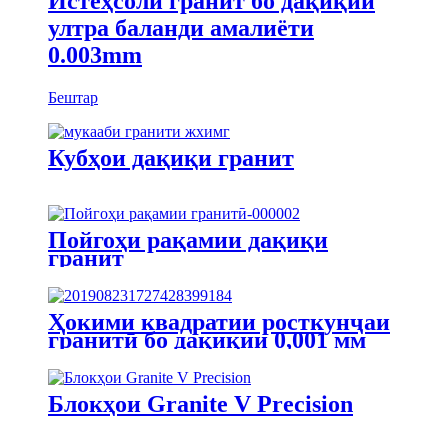
Истеҳсоли гранит бо дақиқии
ултра баланди амалиёти
0.003mm
Бештар
Кубҳои дақиқи гранит
Пойгоҳи рақамии дақиқи
гранит
Ҳокими квадратии росткунҷаи
гранитӣ бо дақиқии 0,001 мм
Блокҳои Granite V Precision