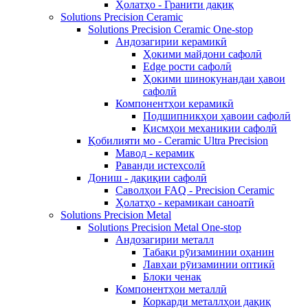
Ҳолатҳо - Гранити дақиқ
Solutions Precision Ceramic
Solutions Precision Ceramic One-stop
Андозагирии керамикӣ
Ҳокими майдони сафолӣ
Edge рости сафолӣ
Ҳокими шинокунандаи ҳавои
сафолӣ
Компонентҳои керамикӣ
Подшипникҳои ҳавоии сафолӣ
Қисмҳои механикии сафолӣ
Қобилияти мо - Ceramic Ultra Precision
Мавод - керамик
Раванди истеҳсолӣ
Дониш - дақиқии сафолӣ
Саволҳои FAQ - Precision Ceramic
Ҳолатҳо - керамикаи саноатӣ
Solutions Precision Metal
Solutions Precision Metal One-stop
Андозагирии металл
Табақи рӯизаминии оҳанин
Лавҳаи рӯизаминии оптикӣ
Блоки ченак
Компонентҳои металлӣ
Коркарди металлҳои дақиқ