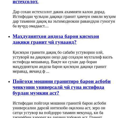
истеҳсолот.
Дар сохаи истехсолот дакик ахамияти калон дорад.
Истифодаи ҷузъҳои дақиқи гранит ҳамчун омили муҳим
дар таъмини дақиқ ва эътимоднокии равандҳои гуногун
ба вуҷуд омадааст....
Маҳдудиятҳои андоза барои қисмҳои
дақиқи гранит чӣ гунаанд?
Қисмҳои гранити дақиқ бо сабаби устувории олӣ,
устуворӣ ва дақиқии онҳо дар соҳаҳои мухталиф васеъ
истифода мешаванд. Вақте ки сухан дар бораи
маҳдудиятҳои андоза барои қисмҳои дақиқи гранит
меравад, якчанд ф ...
Пойгоҳи мошини гранитиро барои асбоби
ченкунии универсалӣ чӣ гуна истифода
бурдан мумкин аст?
Истифодаи пойгоҳи мошини гранитӣ барои асбоби
универсалии дарозӣ интихоби оқилона аст, зеро он
сатҳи устувор ва пойдорро таъмин мекунад, ки ба
тағирёбии ҳарорат ва ларзиш тобовар аст. Гранит...