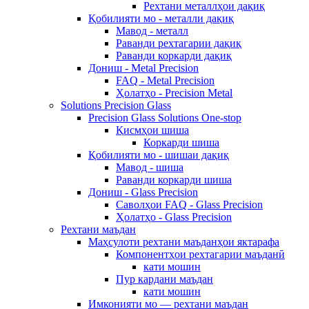
Рехтани металлҳои дақиқ
Қобилияти мо - металли дақиқ
Мавод - металл
Раванди рехтагарии дақиқ
Раванди коркарди дақиқ
Дониш - Metal Precision
FAQ - Metal Precision
Ҳолатҳо - Precision Metal
Solutions Precision Glass
Precision Glass Solutions One-stop
Қисмҳои шиша
Коркарди шиша
Қобилияти мо - шишаи дақиқ
Мавод - шиша
Раванди коркарди шиша
Дониш - Glass Precision
Саволҳои FAQ - Glass Precision
Ҳолатҳо - Glass Precision
Рехтани маъдан
Маҳсулоти рехтани маъданҳои яктарафа
Компонентҳои рехтагарии маъданӣ
кати мошин
Пур кардани маъдан
кати мошин
Имконияти мо — рехтани маъдан