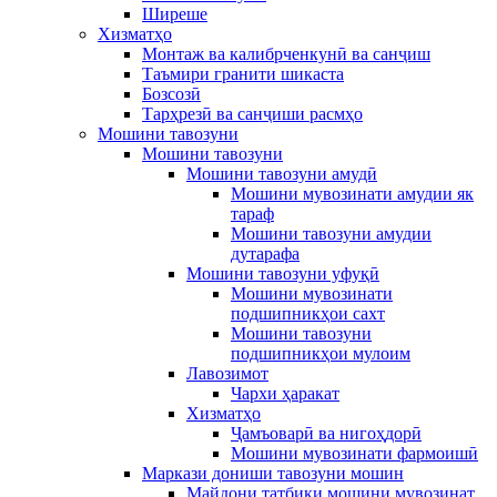
Ширеше
Хизматҳо
Монтаж ва калибрченкунӣ ва санҷиш
Таъмири гранити шикаста
Бозсозӣ
Тарҳрезӣ ва санҷиши расмҳо
Мошини тавозуни
Мошини тавозуни
Мошини тавозуни амудӣ
Мошини мувозинати амудии як
тараф
Мошини тавозуни амудии
дутарафа
Мошини тавозуни уфуқӣ
Мошини мувозинати
подшипникҳои сахт
Мошини тавозуни
подшипникҳои мулоим
Лавозимот
Чархи ҳаракат
Хизматҳо
Ҷамъоварӣ ва нигоҳдорӣ
Мошини мувозинати фармоишӣ
Маркази дониши тавозуни мошин
Майдони татбиқи мошини мувозинат