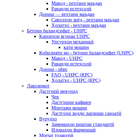
Мавод - рехтани маъдан
Раванди истеҳсолӣ
Дониш — рехтани маъдан
Саволҳои зиёд - рехтани маъдан
Ҳолатҳо - рехтани маъдан
Бетони баландсифат - UHPC
Қарорҳои ягонаи UHPC
Унсурҳои механикӣ
кати мошин
Қобилияти мо - бетони баландсифат (UHPC)
Мавод - UHPC
Раванди истеҳсолӣ
Дониш - uhpc
FAQ - UHPC (RPC)
Ҳолатҳо - UHPC (RPC)
Лавозимот
Дастгирӣ мекунад
Ҷек
Дастгирии кафшер
Монтажи мошин
Дастгоҳи зидди ларзиши саноатӣ
Вурудҳо
Замимаҳои риштаи стандартӣ
Иловаҳои фармоишӣ
Моеъи тозакунӣ