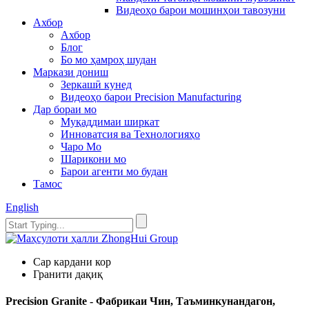
Видеоҳо барои мошинҳои тавозуни
Ахбор
Ахбор
Блог
Бо мо ҳамроҳ шудан
Маркази дониш
Зеркашӣ кунед
Видеоҳо барои Precision Manufacturing
Дар бораи мо
Муқаддимаи ширкат
Инноватсия ва Технологияҳо
Чаро Мо
Шарикони мо
Барои агенти мо будан
Тамос
English
Сар кардани кор
Гранити дақиқ
Precision Granite - Фабрикаи Чин, Таъминкунандагон,