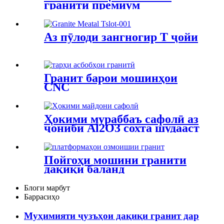
гранити премиум
Аз пӯлоди зангногир T ҷойи
Гранит барои мошинҳои
CNC
Ҳокими мураббаъ сафолӣ аз
ҷониби Al2O3 сохта шудааст
Пойгоҳи мошини гранити
дақиқи баланд
Блоги марбут
Баррасиҳо
Муҳимияти ҷузъҳои дақиқи гранит дар