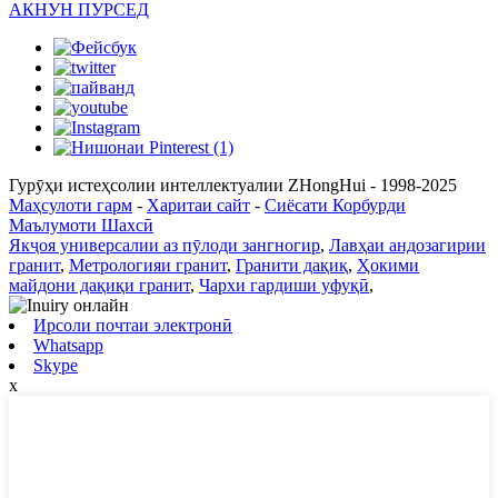
АКНУН ПУРСЕД
Гурӯҳи истеҳсолии интеллектуалии ZHongHui - 1998-2025
Маҳсулоти гарм
-
Харитаи сайт
-
Сиёсати Корбурди
Маълумоти Шахсӣ
Якҷоя универсалии аз пӯлоди зангногир
,
Лавҳаи андозагирии
гранит
,
Метрологияи гранит
,
Гранити дақиқ
,
Ҳокими
майдони дақиқи гранит
,
Чархи гардиши уфуқӣ
,
Ирсоли почтаи электронӣ
Whatsapp
Skype
x