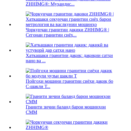
ZHHIMG®: Муҳандис...
Чоркунҷаи гранитии дақиқи ZHHIMG® |
Сегонаи гранитии сиёҳ...
Хаткашаки гранитии дақиқ: дақиқии сатҳи
нано ва ...
Пойгоҳи мошини гранитии сиёҳи дақиқ бо
C-шакли Т...
Гранити зичии баланд барои мошинҳои
CMM