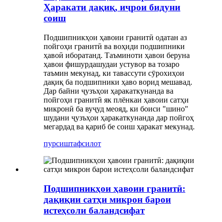
Ҳаракати дақиқ, иҷрои бидуни
соиш
Подшипникҳои ҳавоии гранитӣ одатан аз
пойгоҳи гранитӣ ва воҳиди подшипники
ҳавоӣ иборатанд. Таъминоти ҳавои беруна
ҳавои фишурдашудаи устувор ва тозаро
таъмин мекунад, ки тавассути сӯрохиҳои
дақиқ ба подшипники ҳаво ворид мешавад.
Дар байни ҷузъҳои ҳаракаткунанда ва
пойгоҳи гранитӣ як плёнкаи ҳавоии сатҳи
микронӣ ба вуҷуд меояд, ки боиси "шино"
шудани ҷузъҳои ҳаракаткунанда дар пойгоҳ
мегардад ва қариб бе соиш ҳаракат мекунад.
пурсиш
тафсилот
Подшипникҳои ҳавоии гранитӣ:
дақиқии сатҳи микрон барои
истеҳсоли баландсифат