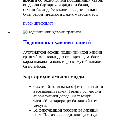
якҷоягӣ бо технологияи подшипники ҳавоӣ,
он дорои бартариҳои дақиқии баланд,
сахтии баланд, беисқолӣ ва ларзиши паст
буда, барои таҷҳизоти дақиқ мувофиқ аст.
пурсиш
тафсилот
Подшипники ҳавоии гранитӣ
Хусусиятҳои асосии подшипникҳои ҳавоии
гранитӣ метавонанд аз се андоза ҷамъбаст
карда шаванд: мавод, иҷро ва мутобиқшавӣ
ба истифода:
Бартариҳои амволи моддӣ
Сахтии баланд ва коэффисиенти пасти
васеъшавии гармӣ: Гранит устувории
аълои физикӣ дорад, ки таъсири
тағирёбии ҳароратро ба дақиқӣ кам
мекунад.
Ба фарсудашавӣ тобовар ва ларзиши
паст: Пас аз коркарди дақиқи сатҳи