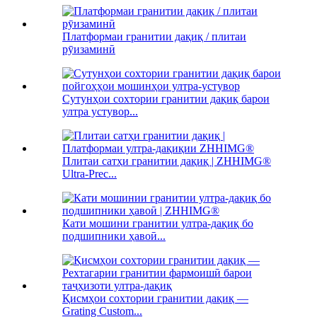
Платформаи гранитии дақиқ / плитаи
рӯизаминӣ
Сутунҳои сохтории гранитии дақиқ барои
ултра устувор...
Плитаи сатҳи гранитии дақиқ | ZHHIMG®
Ultra-Prec...
Кати мошини гранитии ултра-дақиқ бо
подшипники ҳавоӣ...
Қисмҳои сохтории гранитии дақиқ —
Grating Custom...