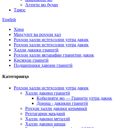
Агенти мо будан
Тамос
English
Хона
Маҳсулот ва роҳҳои ҳал
Роҳҳои ҳалли истеҳсолии ултра дақиқ
Роҳҳои ҳалли истеҳсолии ултра дақиқ
Ҳалли дақиқи гранитӣ
Роҳҳои ҳалли яктарафаи гранитии дақиқ
Қисмҳои гранитӣ
Подшипники ҳавоии гранитӣ
Категорияҳо
Роҳҳои ҳалли истеҳсолии ултра дақиқ
Ҳалли дақиқи гранитӣ
Қобилияти мо — Гранити ултра дақиқ
Дониш - дақиқии гранитӣ
Роҳҳои ҳалли дақиқи керамикӣ
Рехтагарии маъданӣ
Ҳалли дақиқи металлӣ
Ҳалли дақиқи шиша