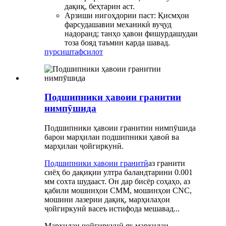
дақиқ, беҳтарин аст.
Арзиши нигоҳдории паст: Қисмҳои
фарсудашавии механикӣ вуҷуд
надоранд; танҳо ҳавои фишурдашудаи
тоза бояд таъмин карда шавад.
пурсиш
тафсилот
Подшипники ҳавоии гранитии
нимпӯшида
Подшипники ҳавоии гранитии нимпӯшида
барои марҳилаи подшипники ҳавоӣ ва
марҳилаи ҷойгиркунӣ.
Подшипники ҳавоии гранитӣ
аз гранити
сиёҳ бо дақиқии ултра баландтарини 0.001
мм сохта шудааст. Он дар бисёр соҳаҳо, аз
қабили мошинҳои CMM, мошинҳои CNC,
мошини лазерии дақиқ, марҳилаҳои
ҷойгиркунӣ васеъ истифода мешавад...
Марҳилаи ҷойгиркунӣ як марҳилаи