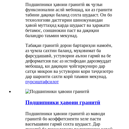
Подшипники ҳавоии гранитӣ як ҷузъи
функсионалии аслӣ мебошад, ки аз гранити
табиии дақиқи баланд сохта шудааст. Он бо
технологияи дастгирии шинокунандаи
ҳавоӣ муттаҳид карда шудааст ва ҳаракати
бетамос, соишнокии паст ва дақиқии
баландро таъмин мекунад.
Табақаи гранитӣ дорои бартариҳои намоён,
аз ҷумла сахтии баланд, муқовимат ба
фарсудашавӣ, устувории аълои гармӣ ва бе
деформатсия пас аз истифодаи дарозмуддат
мебошад, ки дақиқии ҷойгиркуниро дар
сатҳи микрон ва устувории кори таҷҳизотро
дар шароити сахти корӣ таъмин мекунад.
пурсиш
тафсилот
Подшипники ҳавоии гранитӣ
Подшипники ҳавоии гранитӣ аз маводи
гранитӣ бо коэффитсиенти хеле пасти
васеъшавии гармӣ сохта шудааст. Дар