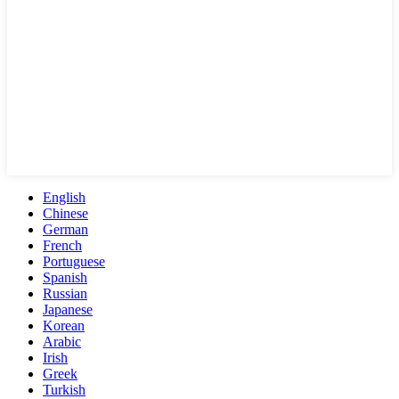
English
Chinese
German
French
Portuguese
Spanish
Russian
Japanese
Korean
Arabic
Irish
Greek
Turkish