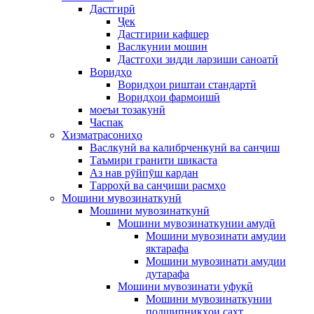
Дастгирӣ
Ҷек
Дастгирии кафшер
Васлкунии мошин
Дастгоҳи зидди ларзиши саноатӣ
Воридҳо
Воридҳои риштаи стандартӣ
Воридҳои фармоишӣ
моеъи тозакунӣ
Часпак
Хизматрасониҳо
Васлкунӣ ва калибрченкунӣ ва санҷиш
Таъмири гранити шикаста
Аз нав рӯйпӯш кардан
Тарроҳӣ ва санҷиши расмҳо
Мошини мувозинаткунӣ
Мошини мувозинаткунӣ
Мошини мувозинаткунии амудӣ
Мошини мувозинати амудии
яктарафа
Мошини мувозинати амудии
дутарафа
Мошини мувозинати уфуқӣ
Мошини мувозинаткунии
подшипникҳои сахт