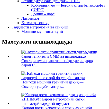
Бетони ултра баландсифат – UHPC
Қобилияти мо — Бетони ултра-баландсифат
(UHPC)
Дониш – uhpc
Лавозимот
Хизматрасониҳо
Таҷҳизоти метрология ва санҷиш
Мошини мувозинаткунӣ
Маҳсулоти пешниҳодшуда
Сохтори пули гранитии сиёҳи ултра-дақиқ
барои C...
Пойгоҳи мошини гранитии дақиқ —
Сохтори услуби гантри...
Канори рости керамикии дақиқ аз ҷониби