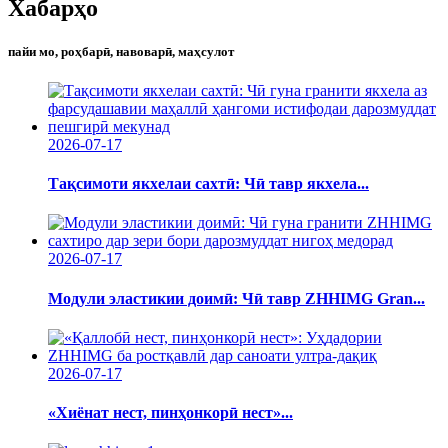
Хабарҳо
пайи мо, роҳбарӣ, навоварӣ, маҳсулот
2026-07-17
Тақсимоти якхелаи сахтӣ: Чӣ тавр якхела...
2026-07-17
Модули эластикии доимӣ: Чӣ тавр ZHHIMG Gran...
2026-07-17
«Хиёнат нест, пинҳонкорӣ нест»...