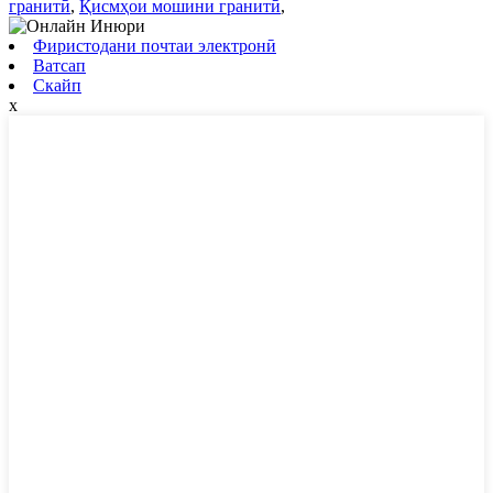
гранитӣ
,
Қисмҳои мошини гранитӣ
,
Фиристодани почтаи электронӣ
Ватсап
Скайп
x