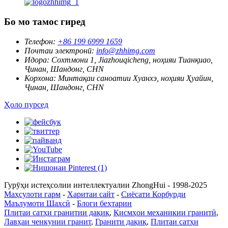
Бо мо тамос гиред
Телефон:
+86 199 6999 1659
Почтаи электронӣ:
info@zhhimg.com
Идора:
Сохтмони 1, Jiazhouqicheng, ноҳияи Тианқиао,
Ҷинан, Шандонг, CHN
Корхона:
Минтақаи саноатии Хуанхэ, ноҳияи Ҳуайин,
Ҷинан, Шандонг, CHN
Ҳоло пурсед
Гурӯҳи истеҳсолии интеллектуалии ZhongHui - 1998-2025
Маҳсулоти гарм
-
Харитаи сайт
-
Сиёсати Корбурди
Маълумоти Шахсӣ
-
Блоги беҳтарин
Плитаи сатҳи гранитии дақиқ
,
Қисмҳои механикии гранитӣ
,
Лавҳаи ченкунии гранит
,
Гранити дақиқ
,
Плитаи сатҳи