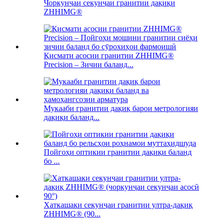
Чоркунҷаи секунҷаи гранитии дақиқи
ZHHIMG®
Қисмати асосии гранитии ZHHIMG®
Precision – Зичии баланд...
Мукааби гранитии дақиқ барои метрологияи
дақиқи баланд...
Пойгоҳи оптикии гранитии дақиқи баланд
бо ...
Хаткашаки секунҷаи гранитии ултра-дақиқ
ZHHIMG® (90...