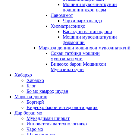
Мошини мувозинаткунии
подшипникҳои нарм
Лавозимот
Чархи чархзананда
Хизматрасониҳо
Васлкунӣ ва нигоҳдорӣ
Мошини мувозинаткунии
фармоишӣ
Маркази дониши мошинҳои мувозинаткунӣ
Соҳаи татбиқи мошини
мувозинаткунӣ
Видеоҳо барои Мошинҳои
Мувозинаткунӣ
Хабарҳо
Хабарҳо
Блог
Бо мо ҳамроҳ шудан
Маркази дониш
Боргирӣ
Видеоҳо барои истеҳсолоти дақиқ
Дар бораи мо
Муқаддимаи ширкат
Инноватсия ва технологияҳо
Чаро мо
Шарикони мо