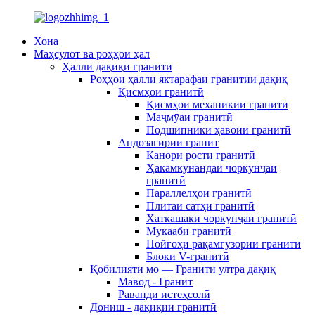
Хона
Маҳсулот ва роҳҳои ҳал
Ҳалли дақиқи гранитӣ
Роҳҳои ҳалли яктарафаи гранитии дақиқ
Қисмҳои гранитӣ
Қисмҳои механикии гранитӣ
Маҷмӯаи гранитӣ
Подшипники ҳавоии гранитӣ
Андозагирии гранит
Канори рости гранитӣ
Ҳакамкунандаи чоркунҷаи
гранитӣ
Параллелҳои гранитӣ
Плитаи сатҳи гранитӣ
Хаткашаки чоркунҷаи гранитӣ
Мукааби гранитӣ
Пойгоҳи рақамгузории гранитӣ
Блоки V-гранитӣ
Қобилияти мо — Гранити ултра дақиқ
Мавод - Гранит
Раванди истеҳсолӣ
Дониш - дақиқии гранитӣ