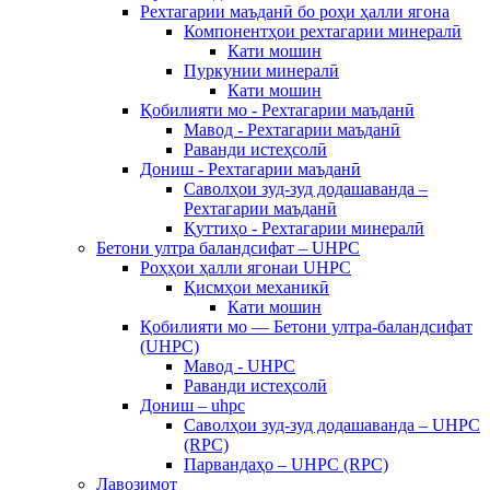
Рехтагарии маъданӣ бо роҳи ҳалли ягона
Компонентҳои рехтагарии минералӣ
Кати мошин
Пуркунии минералӣ
Кати мошин
Қобилияти мо - Рехтагарии маъданӣ
Мавод - Рехтагарии маъданӣ
Раванди истеҳсолӣ
Дониш - Рехтагарии маъданӣ
Саволҳои зуд-зуд додашаванда –
Рехтагарии маъданӣ
Қуттиҳо - Рехтагарии минералӣ
Бетони ултра баландсифат – UHPC
Роҳҳои ҳалли ягонаи UHPC
Қисмҳои механикӣ
Кати мошин
Қобилияти мо — Бетони ултра-баландсифат
(UHPC)
Мавод - UHPC
Раванди истеҳсолӣ
Дониш – uhpc
Саволҳои зуд-зуд додашаванда – UHPC
(RPC)
Парвандаҳо – UHPC (RPC)
Лавозимот