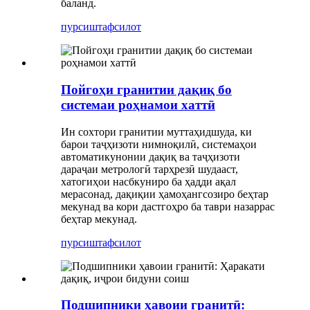
баланд.
пурсиш
тафсилот
Пойгоҳи гранитии дақиқ бо
системаи роҳнамои хаттӣ
Ин сохтори гранитии муттаҳидшуда, ки
барои таҷҳизоти нимноқилӣ, системаҳои
автоматикунонии дақиқ ва таҷҳизоти
дараҷаи метрологӣ тарҳрезӣ шудааст,
хатогиҳои насбкуниро ба ҳадди ақал
мерасонад, дақиқии ҳамоҳангсозиро беҳтар
мекунад ва кори дастгоҳро ба таври назаррас
беҳтар мекунад.
пурсиш
тафсилот
Подшипники ҳавоии гранитӣ: