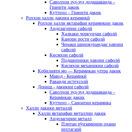
Саволҳои зуд-зуд додашаванда –
Гранити дақиқ
Қуттиҳо – Гранити дақиқ
Роҳҳои ҳалли дақиқи керамикӣ
Роҳҳои ҳалли яктарафаи керамикии дақиқ
Андозагирии сафолӣ
Ҳалқаки чоркунҷаи сафолӣ
Канори рости сафолӣ
Ченаки шинокунандаи ҳавоии
сафолӣ
Қисмҳои сафолӣ
Подшипники ҳавоии сафолӣ
Қисмҳои механикии сафолӣ
Қобилияти мо — Керамикаи ултра дақиқ
Мавод - Керамикӣ
Раванди истеҳсолӣ
Дониш - дақиқии сафолӣ
Саволҳои зуд-зуд додашаванда –
Керамикаи дақиқ
Қуттиҳо – Саноатии керамика
Ҳалли дақиқи металлӣ
Ҳалли яктарафаи металлии дақиқ
Андозагирии металл
Плитаи рӯизаминии оҳани
рехтагарӣ