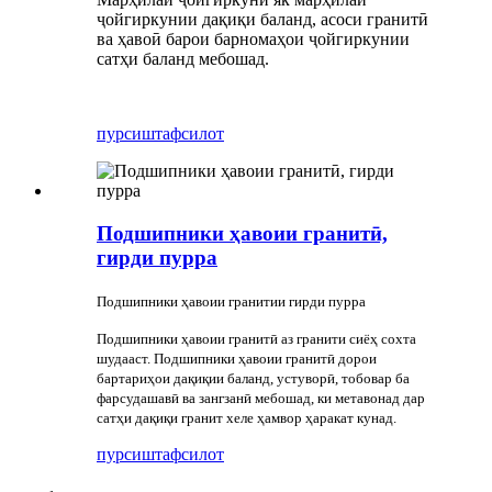
ҷойгиркунии дақиқи баланд, асоси гранитӣ
ва ҳавоӣ барои барномаҳои ҷойгиркунии
сатҳи баланд мебошад.
пурсиш
тафсилот
Подшипники ҳавоии гранитӣ,
гирди пурра
Подшипники ҳавоии гранитии гирди пурра
Подшипники ҳавоии гранитӣ аз гранити сиёҳ сохта
шудааст. Подшипники ҳавоии гранитӣ дорои
бартариҳои дақиқии баланд, устуворӣ, тобовар ба
фарсудашавӣ ва зангзанӣ мебошад, ки метавонад дар
сатҳи дақиқи гранит хеле ҳамвор ҳаракат кунад.
пурсиш
тафсилот