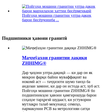
Пойгоҳи мошини гранитии ултра-дақиқ
барои бисёрҷониба ...
Подшипники ҳавоии гранитӣ
Маҷмӯаҳои гранитии дақиқи
ZHHIMG®
Дар ҷаҳони ултра-дақиқӣ — ки дар он як
микрон фарқи байни муваффақият ва
нокомӣ аст — таҷҳизоти шумо танҳо ба
андозаи замине, ки дар он истода аст, хуб аст.
Пойгоҳи мошини гранитии ZHHIMG® бо
подшипникҳои ҳавоии ҳамгирошуда барои
соҳаҳое тарҳрезӣ шудааст, ки устувории
мутлақро талаб мекунанд: семиҳо,
пармакунии PCB ва метрологияи сатҳи