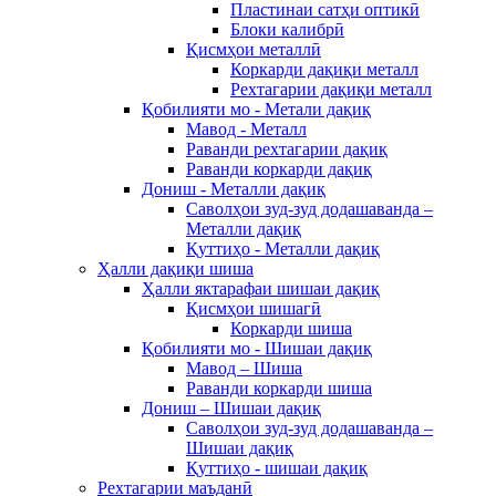
Пластинаи сатҳи оптикӣ
Блоки калибрӣ
Қисмҳои металлӣ
Коркарди дақиқи металл
Рехтагарии дақиқи металл
Қобилияти мо - Метали дақиқ
Мавод - Металл
Раванди рехтагарии дақиқ
Раванди коркарди дақиқ
Дониш - Металли дақиқ
Саволҳои зуд-зуд додашаванда –
Металли дақиқ
Қуттиҳо - Металли дақиқ
Ҳалли дақиқи шиша
Ҳалли яктарафаи шишаи дақиқ
Қисмҳои шишагӣ
Коркарди шиша
Қобилияти мо - Шишаи дақиқ
Мавод – Шиша
Раванди коркарди шиша
Дониш – Шишаи дақиқ
Саволҳои зуд-зуд додашаванда –
Шишаи дақиқ
Қуттиҳо - шишаи дақиқ
Рехтагарии маъданӣ