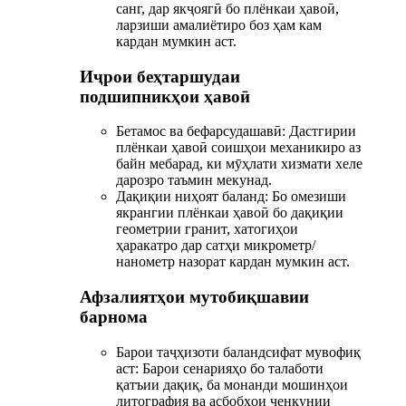
санг, дар якҷоягӣ бо плёнкаи ҳавоӣ,
ларзиши амалиётиро боз ҳам кам
кардан мумкин аст.
Иҷрои беҳтаршудаи
подшипникҳои ҳавоӣ
Бетамос ва бефарсудашавӣ: Дастгирии
плёнкаи ҳавоӣ соишҳои механикиро аз
байн мебарад, ки мӯҳлати хизмати хеле
дарозро таъмин мекунад.
Дақиқии ниҳоят баланд: Бо омезиши
якрангии плёнкаи ҳавоӣ бо дақиқии
геометрии гранит, хатогиҳои
ҳаракатро дар сатҳи микрометр/
нанометр назорат кардан мумкин аст.
Афзалиятҳои мутобиқшавии
барнома
Барои таҷҳизоти баландсифат мувофиқ
аст: Барои сенарияҳо бо талаботи
қатъии дақиқ, ба монанди мошинҳои
литография ва асбобҳои ченкунии