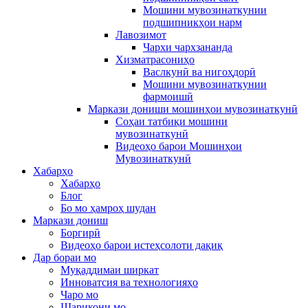
Мошини мувозинаткунии
подшипникҳои нарм
Лавозимот
Чархи чархзананда
Хизматрасониҳо
Васлкунӣ ва нигоҳдорӣ
Мошини мувозинаткунии
фармоишӣ
Маркази дониши мошинҳои мувозинаткунӣ
Соҳаи татбиқи мошини
мувозинаткунӣ
Видеоҳо барои Мошинҳои
Мувозинаткунӣ
Хабарҳо
Хабарҳо
Блог
Бо мо ҳамроҳ шудан
Маркази дониш
Боргирӣ
Видеоҳо барои истеҳсолоти дақиқ
Дар бораи мо
Муқаддимаи ширкат
Инноватсия ва технологияҳо
Чаро мо
Шарикони мо