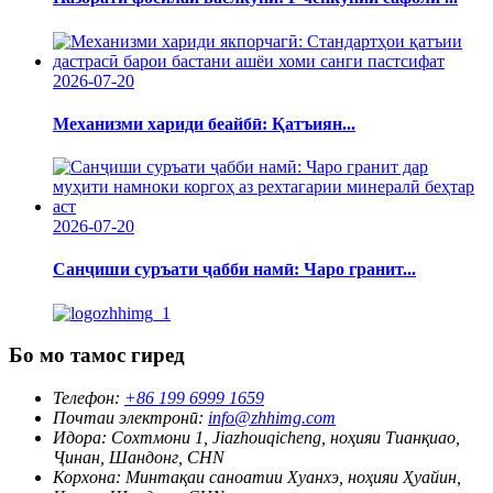
2026-07-20
Механизми хариди беайбӣ: Қатъиян...
2026-07-20
Санҷиши суръати ҷабби намӣ: Чаро гранит...
Бо мо тамос гиред
Телефон:
+86 199 6999 1659
Почтаи электронӣ:
info@zhhimg.com
Идора:
Сохтмони 1, Jiazhouqicheng, ноҳияи Тианқиао,
Ҷинан, Шандонг, CHN
Корхона:
Минтақаи саноатии Хуанхэ, ноҳияи Ҳуайин,