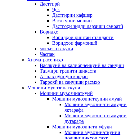
Дастгирӣ
Ҷек
Дастгирии кафшер
Васлкунии мошин
Дастгоҳи зидди ларзиши саноатӣ
Воридҳо
Воридҳои риштаи стандартӣ
Воридҳои фармоишӣ
моеъи тозакунӣ
Часпак
Хизматрасониҳо
Васлкунӣ ва калибрченкунӣ ва санҷиш
Таъмири гранити шикаста
Аз нав рӯйпӯш кардан
Тарроҳӣ ва санҷиши расмҳо
Мошини мувозинаткунӣ
Мошини мувозинаткунӣ
Мошини мувозинаткунии амудӣ
Мошини мувозинати амудии
яктарафа
Мошини мувозинати амудии
дутарафа
Мошини мувозинати уфуқӣ
Мошини мувозинаткунии
подшипникҳои сахт