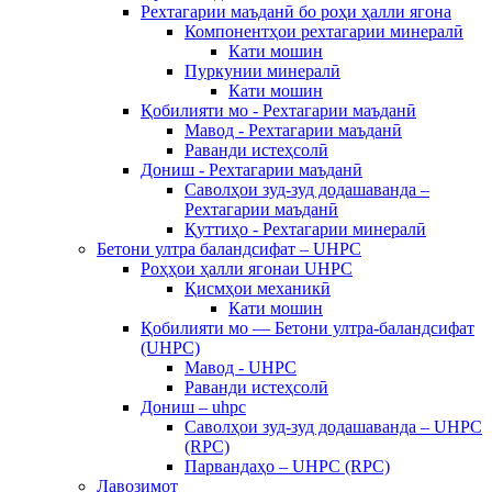
Рехтагарии маъданӣ бо роҳи ҳалли ягона
Компонентҳои рехтагарии минералӣ
Кати мошин
Пуркунии минералӣ
Кати мошин
Қобилияти мо - Рехтагарии маъданӣ
Мавод - Рехтагарии маъданӣ
Раванди истеҳсолӣ
Дониш - Рехтагарии маъданӣ
Саволҳои зуд-зуд додашаванда –
Рехтагарии маъданӣ
Қуттиҳо - Рехтагарии минералӣ
Бетони ултра баландсифат – UHPC
Роҳҳои ҳалли ягонаи UHPC
Қисмҳои механикӣ
Кати мошин
Қобилияти мо — Бетони ултра-баландсифат
(UHPC)
Мавод - UHPC
Раванди истеҳсолӣ
Дониш – uhpc
Саволҳои зуд-зуд додашаванда – UHPC
(RPC)
Парвандаҳо – UHPC (RPC)
Лавозимот