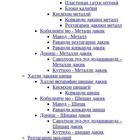
Пластинаи сатҳи оптикӣ
Блоки калибрӣ
Қисмҳои металлӣ
Коркарди дақиқи металл
Рехтагарии дақиқи металл
Қобилияти мо - Метали дақиқ
Мавод - Металл
Раванди рехтагарии дақиқ
Раванди коркарди дақиқ
Дониш - Металли дақиқ
Саволҳои зуд-зуд додашаванда –
Металли дақиқ
Қуттиҳо - Металли дақиқ
Ҳалли дақиқи шиша
Ҳалли яктарафаи шишаи дақиқ
Қисмҳои шишагӣ
Коркарди шиша
Қобилияти мо - Шишаи дақиқ
Мавод – Шиша
Раванди коркарди шиша
Дониш – Шишаи дақиқ
Саволҳои зуд-зуд додашаванда –
Шишаи дақиқ
Қуттиҳо - шишаи дақиқ
Рехтагарии маъданӣ