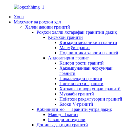
Хона
Маҳсулот ва роҳҳои ҳал
Ҳалли дақиқи гранитӣ
Роҳҳои ҳалли яктарафаи гранитии дақиқ
Қисмҳои гранитӣ
Қисмҳои механикии гранитӣ
Маҷмӯи гранит
Подшипники ҳавоии гранитӣ
Андозагирии гранит
Канори рости гранитӣ
Ҳакамкунандаи чоркунҷаи
гранитӣ
Параллелҳои гранитӣ
Плитаи сатҳи гранитӣ
Хаткашаки чоркунҷаи гранитӣ
Мукааби гранитӣ
Пойгоҳи рақамгузории гранитӣ
Блоки V-гранитӣ
Қобилияти мо — Гранити ултра дақиқ
Мавод - Гранит
Раванди истеҳсолӣ
Дониш - дақиқии гранитӣ