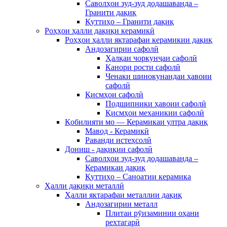
Саволҳои зуд-зуд додашаванда –
Гранити дақиқ
Қуттиҳо – Гранити дақиқ
Роҳҳои ҳалли дақиқи керамикӣ
Роҳҳои ҳалли яктарафаи керамикии дақиқ
Андозагирии сафолӣ
Ҳалқаи чоркунҷаи сафолӣ
Канори рости сафолӣ
Ченаки шинокунандаи ҳавоии
сафолӣ
Қисмҳои сафолӣ
Подшипники ҳавоии сафолӣ
Қисмҳои механикии сафолӣ
Қобилияти мо — Керамикаи ултра дақиқ
Мавод - Керамикӣ
Раванди истеҳсолӣ
Дониш - дақиқии сафолӣ
Саволҳои зуд-зуд додашаванда –
Керамикаи дақиқ
Қуттиҳо – Саноатии керамика
Ҳалли дақиқи металлӣ
Ҳалли яктарафаи металлии дақиқ
Андозагирии металл
Плитаи рӯизаминии оҳани
рехтагарӣ