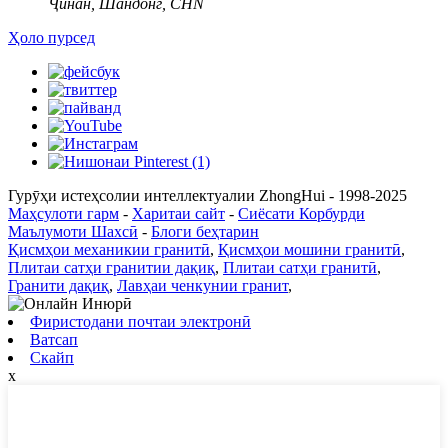
Ҷинан, Шандонг, CHN
Ҳоло пурсед
Гурӯҳи истеҳсолии интеллектуалии ZhongHui - 1998-2025
Маҳсулоти гарм
-
Харитаи сайт
-
Сиёсати Корбурди
Маълумоти Шахсӣ
-
Блоги беҳтарин
Қисмҳои механикии гранитӣ
,
Қисмҳои мошини гранитӣ
,
Плитаи сатҳи гранитии дақиқ
,
Плитаи сатҳи гранитӣ
,
Гранити дақиқ
,
Лавҳаи ченкунии гранит
,
Фиристодани почтаи электронӣ
Ватсап
Скайп
x