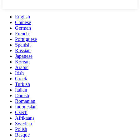
English
Chinese
German
French
Portuguese
Spanish
Russian
Japanese
Korean
Arabic
Irish
Greek
Turkish
Italian
Danish
Romanian
Indonesian
Czech
Afrikaans
Swedish
Polish
Basque