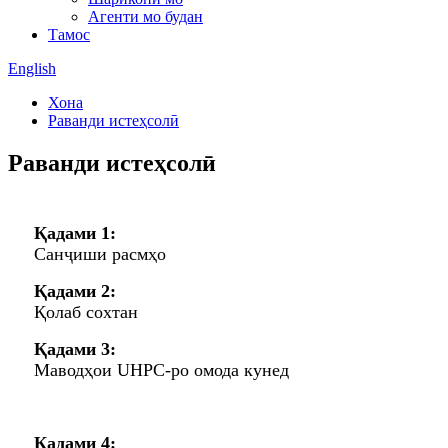
Агенти мо будан
Тамос
English
Хона
Раванди истеҳсолӣ
Раванди истеҳсолӣ
Қадами 1:
Санҷиши расмҳо
Қадами 2:
Қолаб сохтан
Қадами 3:
Маводҳои UHPC-ро омода кунед
Қадами 4: