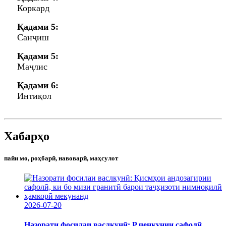
Коркард
Қадами 5:
Санҷиш
Қадами 5:
Маҷлис
Қадами 6:
Интиқол
Хабарҳо
пайи мо, роҳбарӣ, навоварӣ, маҳсулот
2026-07-20
Назорати фосилаи васлкунӣ: P ченкунии сафолӣ ...